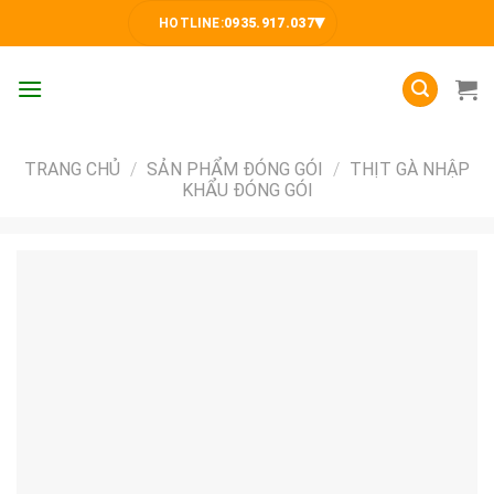
Skip
▾
HOTLINE:
0935.917.037
to
content
TRANG CHỦ
/
SẢN PHẨM ĐÓNG GÓI
/
THỊT GÀ NHẬP
KHẨU ĐÓNG GÓI