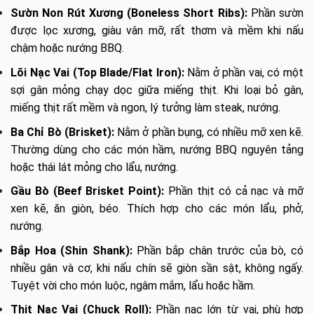
Sườn Non Rút Xương (Boneless Short Ribs):
Phần sườn
được lọc xương, giàu vân mỡ, rất thơm và mềm khi nấu
chậm hoặc nướng BBQ.
Lõi Nạc Vai (Top Blade/Flat Iron):
Nằm ở phần vai, có một
sợi gân mỏng chạy dọc giữa miếng thịt. Khi loại bỏ gân,
miếng thịt rất mềm và ngon, lý tưởng làm steak, nướng.
Ba Chỉ Bò (Brisket):
Nằm ở phần bụng, có nhiều mỡ xen kẽ.
Thường dùng cho các món hầm, nướng BBQ nguyên tảng
hoặc thái lát mỏng cho lẩu, nướng.
Gầu Bò (Beef Brisket Point):
Phần thịt có cả nạc và mỡ
xen kẽ, ăn giòn, béo. Thích hợp cho các món lẩu, phở,
nướng.
Bắp Hoa (Shin Shank):
Phần bắp chân trước của bò, có
nhiều gân và cơ, khi nấu chín sẽ giòn sần sật, không ngấy.
Tuyệt vời cho món luộc, ngâm mắm, lẩu hoặc hầm.
Thịt Nạc Vai (Chuck Roll):
Phần nạc lớn từ vai, phù hợp