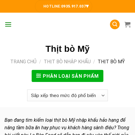
Skip
▾
HOTLINE:
0935.917.037
to
content
Thịt bò Mỹ
TRANG CHỦ
/
THỊT BÒ NHẬP KHẨU
/
THỊT BÒ MỸ
PHÂN LOẠI SẢN PHẨM
Bạn đang tìm kiếm loại thịt bò Mỹ nhập khẩu hảo hạng để
nâng tầm bữa ăn hay phục vụ khách hàng sành điệu? Trong