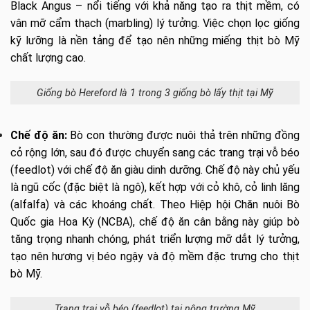
Black Angus – nổi tiếng với khả năng tạo ra thịt mềm, có
vân mỡ cẩm thạch (marbling) lý tưởng. Việc chọn lọc giống
kỹ lưỡng là nền tảng để tạo nên những miếng thịt bò Mỹ
chất lượng cao.
Giống bò Hereford là 1 trong 3 giống bò lấy thịt tại Mỹ
Chế độ ăn:
Bò con thường được nuôi thả trên những đồng
cỏ rộng lớn, sau đó được chuyển sang các trang trại vỗ béo
(feedlot) với chế độ ăn giàu dinh dưỡng. Chế độ này chủ yếu
là ngũ cốc (đặc biệt là ngô), kết hợp với cỏ khô, cỏ linh lăng
(alfalfa) và các khoáng chất. Theo Hiệp hội Chăn nuôi Bò
Quốc gia Hoa Kỳ (NCBA), chế độ ăn cân bằng này giúp bò
tăng trọng nhanh chóng, phát triển lượng mỡ dắt lý tưởng,
tạo nên hương vị béo ngậy và độ mềm đặc trưng cho thịt
bò Mỹ.
Trang trại vỗ béo (feedlot) tại nông trường Mỹ