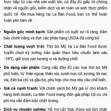
trực tiếp từ các nhà sản xuất lớn, có đầy đủ giấy tờ chứng
nhận về nguồn gốc, kiểm dịch và an toàn vệ sinh thực phẩm
quốc tế. Khi mua hàng tại La Bàn Food, bạn có thể hoàn
toàn yên tâm về:
Nguồn gốc minh bạch:
Sản phẩm có xuất xứ rõ ràng, đảm
bảo chính hãng và đạt các phân hạng USDA đã công bố.
Chất lượng vượt trội:
Thịt bò Mỹ tại La Bàn Food được
tuyển chọn kỹ lưỡng, bảo quản theo tiêu chuẩn lạnh sâu
-18°C, giữ trọn vẹn hương vị và dưỡng chất.
Đa dạng sản phẩm:
Cung cấp đầy đủ các loại thịt bò Mỹ
phổ biến, từ thăn ngoại, thăn nội, sườn non rút xương, lõi nạc
vai, đến ba chỉ và gầu bò, phù hợp cho mọi nhu cầu chế biến.
Giá cả cạnh tranh:
Với chính sách bò Mỹ giá sỉ cho khách
hàng kinh doanh, La Bàn Food mang đến giải pháp tối ưu chi
phí mà vẫn đảm bảo chất lượng.
Dịch vụ chuyên nghiệp:
Hỗ trợ cắt thái, đóng gói hút chân