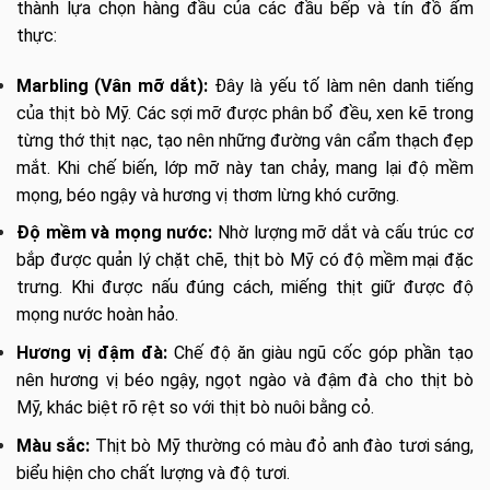
thành lựa chọn hàng đầu của các đầu bếp và tín đồ ẩm
thực:
Marbling (Vân mỡ dắt):
Đây là yếu tố làm nên danh tiếng
của thịt bò Mỹ. Các sợi mỡ được phân bổ đều, xen kẽ trong
từng thớ thịt nạc, tạo nên những đường vân cẩm thạch đẹp
mắt. Khi chế biến, lớp mỡ này tan chảy, mang lại độ mềm
mọng, béo ngậy và hương vị thơm lừng khó cưỡng.
Độ mềm và mọng nước:
Nhờ lượng mỡ dắt và cấu trúc cơ
bắp được quản lý chặt chẽ, thịt bò Mỹ có độ mềm mại đặc
trưng. Khi được nấu đúng cách, miếng thịt giữ được độ
mọng nước hoàn hảo.
Hương vị đậm đà:
Chế độ ăn giàu ngũ cốc góp phần tạo
nên hương vị béo ngậy, ngọt ngào và đậm đà cho thịt bò
Mỹ, khác biệt rõ rệt so với thịt bò nuôi bằng cỏ.
Màu sắc:
Thịt bò Mỹ thường có màu đỏ anh đào tươi sáng,
biểu hiện cho chất lượng và độ tươi.