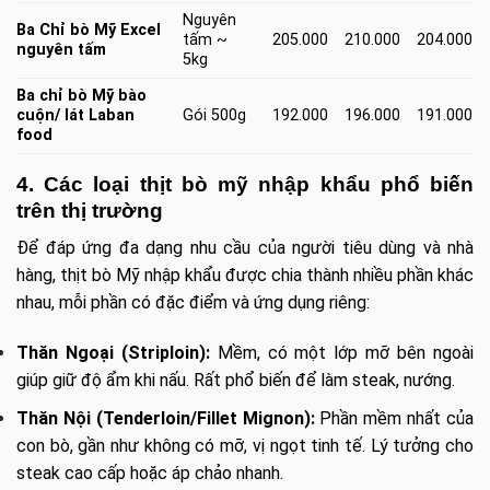
Nguyên
Ba Chỉ bò Mỹ Excel
tấm ~
205.000
210.000
204.000
nguyên tấm
5kg
Ba chỉ bò Mỹ bào
cuộn/ lát Laban
Gói 500g
192.000
196.000
191.000
food
4. Các loại thịt bò mỹ nhập khẩu phổ biến
trên thị trường
Để đáp ứng đa dạng nhu cầu của người tiêu dùng và nhà
hàng, thịt bò Mỹ nhập khẩu được chia thành nhiều phần khác
nhau, mỗi phần có đặc điểm và ứng dụng riêng:
Thăn Ngoại (Striploin):
Mềm, có một lớp mỡ bên ngoài
giúp giữ độ ẩm khi nấu. Rất phổ biến để làm steak, nướng.
Thăn Nội (Tenderloin/Fillet Mignon):
Phần mềm nhất của
con bò, gần như không có mỡ, vị ngọt tinh tế. Lý tưởng cho
steak cao cấp hoặc áp chảo nhanh.