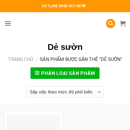
Skip
▾
HOTLINE:
0935.917.037
to
content
Dẻ sườn
TRANG CHỦ
/
SẢN PHẨM ĐƯỢC GẮN THẺ “DẺ SƯỜN”
PHÂN LOẠI SẢN PHẨM