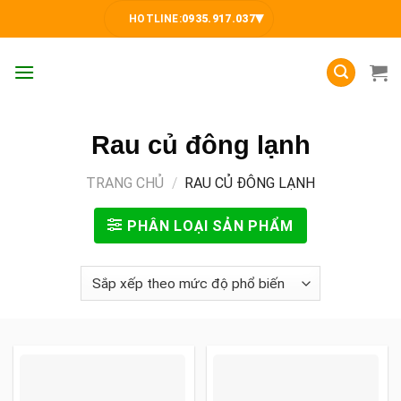
Skip
▾
HOTLINE:
0935.917.037
to
content
Rau củ đông lạnh
TRANG CHỦ
/
RAU CỦ ĐÔNG LẠNH
PHÂN LOẠI SẢN PHẨM