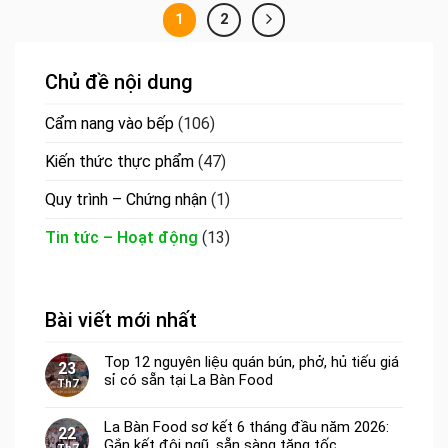
1
2
Chủ đề nội dung
Cẩm nang vào bếp
(106)
Kiến thức thực phẩm
(47)
Quy trình – Chứng nhận
(1)
Tin tức – Hoạt động
(13)
Bài viết mới nhất
Top 12 nguyên liệu quán bún, phở, hủ tiếu giá
23
sỉ có sẵn tại La Bàn Food
Th7
La Bàn Food sơ kết 6 tháng đầu năm 2026:
22
Gắn kết đội ngũ, sẵn sàng tăng tốc