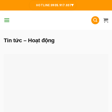
Skip
▾
HOTLINE:
0935.917.037
to
content
Tin tức – Hoạt động