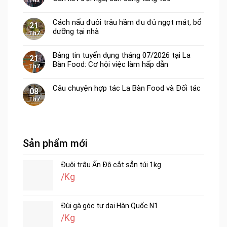
Th7
Cách nấu đuôi trâu hầm đu đủ ngọt mát, bổ
21
dưỡng tại nhà
Th7
Bảng tin tuyển dụng tháng 07/2026 tại La
21
Bàn Food: Cơ hội việc làm hấp dẫn
Th7
Câu chuyện hợp tác La Bàn Food và Đối tác
08
Th7
Sản phẩm mới
Đuôi trâu Ấn Độ cắt sẵn túi 1kg
/Kg
Đùi gà góc tư dai Hàn Quốc N1
/Kg