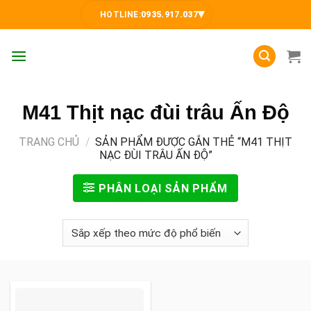
Skip
▾
HOTLINE:
0935.917.037
to
content
M41 Thịt nạc đùi trâu Ấn Độ
TRANG CHỦ
/
SẢN PHẨM ĐƯỢC GẮN THẺ “M41 THỊT
NẠC ĐÙI TRÂU ẤN ĐỘ”
PHÂN LOẠI SẢN PHẨM