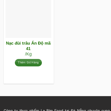
Nạc đùi trâu Ấn Độ mã
41
/Kg
Thêm Giỏ Hàng
Công ty thực phẩm La Bàn Food tại Đà Nẵng chuyên cung