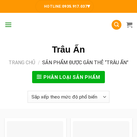
Skip
▾
HOTLINE:
0935.917.037
to
content
Trâu Ấn
TRANG CHỦ
/
SẢN PHẨM ĐƯỢC GẮN THẺ “TRÂU ẤN”
PHÂN LOẠI SẢN PHẨM