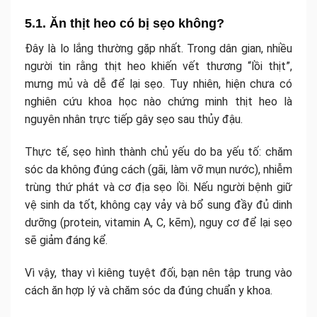
5.1. Ăn thịt heo có bị sẹo không?
Đây là lo lắng thường gặp nhất. Trong dân gian, nhiều
người tin rằng thịt heo khiến vết thương “lồi thịt”,
mưng mủ và dễ để lại sẹo. Tuy nhiên, hiện chưa có
nghiên cứu khoa học nào chứng minh thịt heo là
nguyên nhân trực tiếp gây sẹo sau thủy đậu.
Thực tế, sẹo hình thành chủ yếu do ba yếu tố: chăm
sóc da không đúng cách (gãi, làm vỡ mụn nước), nhiễm
trùng thứ phát và cơ địa sẹo lồi. Nếu người bệnh giữ
vệ sinh da tốt, không cạy vảy và bổ sung đầy đủ dinh
dưỡng (protein, vitamin A, C, kẽm), nguy cơ để lại sẹo
sẽ giảm đáng kể.
Vì vậy, thay vì kiêng tuyệt đối, bạn nên tập trung vào
cách ăn hợp lý và chăm sóc da đúng chuẩn y khoa.