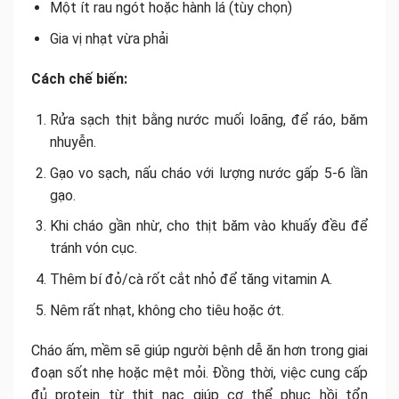
Một ít rau ngót hoặc hành lá (tùy chọn)
Gia vị nhạt vừa phải
Cách chế biến:
Rửa sạch thịt bằng nước muối loãng, để ráo, băm
nhuyễn.
Gạo vo sạch, nấu cháo với lượng nước gấp 5-6 lần
gạo.
Khi cháo gần nhừ, cho thịt băm vào khuấy đều để
tránh vón cục.
Thêm bí đỏ/cà rốt cắt nhỏ để tăng vitamin A.
Nêm rất nhạt, không cho tiêu hoặc ớt.
Cháo ấm, mềm sẽ giúp người bệnh dễ ăn hơn trong giai
đoạn sốt nhẹ hoặc mệt mỏi. Đồng thời, việc cung cấp
đủ protein từ thịt nạc giúp cơ thể phục hồi tổn