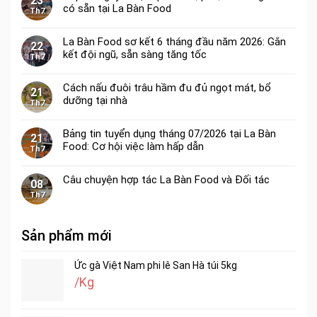
23
có sẵn tại La Bàn Food
Th7
La Bàn Food sơ kết 6 tháng đầu năm 2026: Gắn
22
kết đội ngũ, sẵn sàng tăng tốc
Th7
Cách nấu đuôi trâu hầm đu đủ ngọt mát, bổ
21
dưỡng tại nhà
Th7
Bảng tin tuyển dụng tháng 07/2026 tại La Bàn
21
Food: Cơ hội việc làm hấp dẫn
Th7
Câu chuyện hợp tác La Bàn Food và Đối tác
08
Th7
Sản phẩm mới
Ức gà Việt Nam phi lê San Hà túi 5kg
/Kg