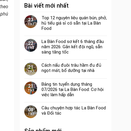
Bài viết mới nhất
theo
 phú
Top 12 nguyên liệu quán bún, phở,
23
hủ tiếu giá sỉ có sẵn tại La Bàn
Th7
Food
La Bàn Food sơ kết 6 tháng đầu
22
năm 2026: Gắn kết đội ngũ, sẵn
Th7
sàng tăng tốc
Cách nấu đuôi trâu hầm đu đủ
21
ngọt mát, bổ dưỡng tại nhà
Th7
Bảng tin tuyển dụng tháng
21
07/2026 tại La Bàn Food: Cơ hội
Th7
việc làm hấp dẫn
Câu chuyện hợp tác La Bàn Food
08
và Đối tác
Th7