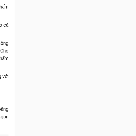
thấm
o cá
không
 Cho
thấm
g với
bằng
ngon