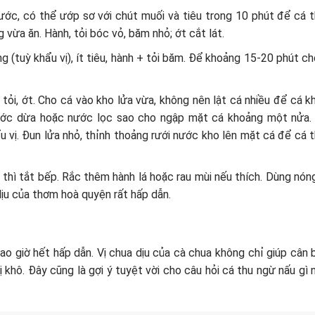
ước, có thể ướp sơ với chút muối và tiêu trong 10 phút để cá 
vừa ăn. Hành, tỏi bóc vỏ, băm nhỏ; ớt cắt lát.
 (tuỳ khẩu vị), ít tiêu, hành + tỏi băm. Để khoảng 15-20 phút ch
, tỏi, ớt. Cho cá vào kho lửa vừa, không nên lật cá nhiều để cá 
 nước dừa hoặc nước lọc sao cho ngập mặt cá khoảng một nửa.
u vị. Đun lửa nhỏ, thỉnh thoảng rưới nước kho lên mặt cá để cá 
g thì tắt bếp. Rắc thêm hành lá hoặc rau mùi nếu thích. Dùng nón
ịu của thơm hoà quyện rất hấp dẫn.
o giờ hết hấp dẫn. Vị chua dịu của cà chua không chỉ giúp cân 
 khô. Đây cũng là gợi ý tuyệt vời cho câu hỏi cá thu ngừ nấu gì 