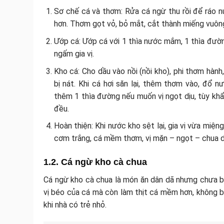
Sơ chế cá và thơm: Rửa cá ngừ thu rồi để ráo n
hơn. Thơm gọt vỏ, bỏ mắt, cắt thành miếng vuông 
Ướp cá: Ướp cá với 1 thìa nước mắm, 1 thìa đường
ngấm gia vị.
Kho cá: Cho dầu vào nồi (nồi kho), phi thơm hành
bị nát. Khi cá hơi săn lại, thêm thơm vào, đổ
thêm 1 thìa đường nếu muốn vị ngọt dịu, tùy khẩ
đều.
Hoàn thiện: Khi nước kho sệt lại, gia vị vừa miện
cơm trắng, cá mềm thơm, vị mặn – ngọt – chua d
1.2. Cá ngừ kho cà chua
Cá ngừ kho cà chua là món ăn dân dã nhưng chưa ba
vị béo của cá mà còn làm thịt cá mềm hơn, không bị
khi nhà có trẻ nhỏ.