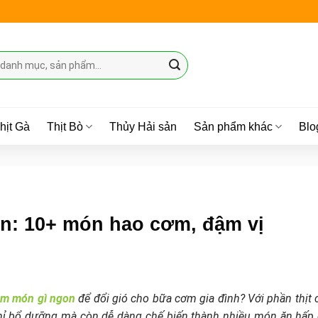
hịt Gà
Thịt Bò
Thủy Hải sản
Sản phẩm khác
Blo
n: 10+ món hao cơm, đậm vị
àm món gì ngon
để đổi gió cho bữa cơm gia đình? Với phần thịt 
chỉ bổ dưỡng mà còn dễ dàng chế biến thành nhiều món ăn hấp 