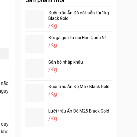
Sản phẩm mới
Đuôi trâu Ấn Độ cắt sẵn túi 1kg
Black Gold
/Kg
Đùi gà góc tư dai Hàn Quốc N1
/Kg
Gân bò nhập khẩu
/Kg
 não
Đuôi trâu Ấn Độ M57 Black Gold
ngay
/Kg
Lưỡi trâu Ấn Độ M25 Black Gold
/Kg
 cay
 kho