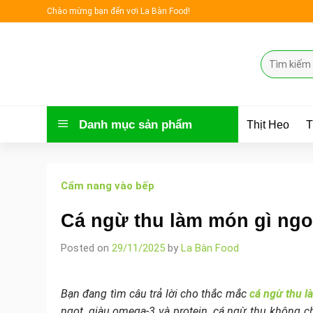
Skip
Chào mừng bạn đến vơi La Bàn Food!
to
content
Tìm
kiếm:
Danh mục sản phẩm
Thịt Heo
T
Cẩm nang vào bếp
Cá ngừ thu làm món gì ngo
Posted on
29/11/2025
by
La Bàn Food
Bạn đang tìm câu trả lời cho thắc mắc
cá ngừ thu l
ngọt, giàu omega-3 và protein, cá ngừ thu không 