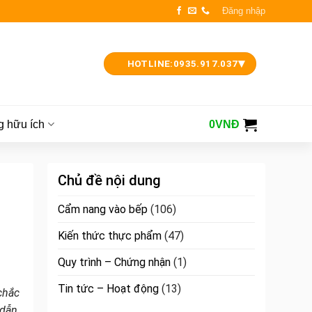
Đăng nhập
▾
HOTLINE:
0935.917.037
g hữu ích
0
VNĐ
Chủ đề nội dung
Cẩm nang vào bếp
(106)
Kiến thức thực phẩm
(47)
Quy trình – Chứng nhận
(1)
Tin tức – Hoạt động
(13)
chắc
dẫn,