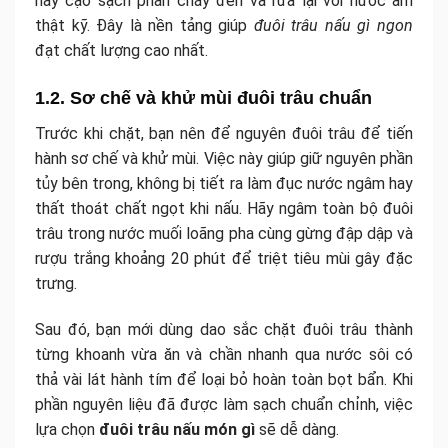
hãy cạo sạch phần cháy đen và rửa lại với nước ấm
thật kỹ. Đây là nền tảng giúp
đuôi trâu nấu gì ngon
đạt chất lượng cao nhất.
1.2. Sơ chế và khử mùi đuôi trâu chuẩn
Trước khi chặt, bạn nên để nguyên đuôi trâu để tiến
hành sơ chế và khử mùi. Việc này giúp giữ nguyên phần
tủy bên trong, không bị tiết ra làm đục nước ngâm hay
thất thoát chất ngọt khi nấu. Hãy ngâm toàn bộ đuôi
trâu trong nước muối loãng pha cùng gừng đập dập và
rượu trắng khoảng 20 phút để triệt tiêu mùi gây đặc
trưng.
Sau đó, bạn mới dùng dao sắc chặt đuôi trâu thành
từng khoanh vừa ăn và chần nhanh qua nước sôi có
thả vài lát hành tím để loại bỏ hoàn toàn bọt bẩn. Khi
phần nguyên liệu đã được làm sạch chuẩn chỉnh, việc
lựa chọn
đuôi trâu nấu món gì
sẽ dễ dàng.