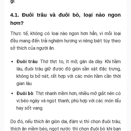
gì
.
4.1. Đuôi trâu và đuôi bò, loại nào ngon
hơn?
Thực tế, không có loại nào ngon hơn hẳn, vì mỗi loại
đều mang đến trải nghiệm hương vị riêng biệt tùy theo
sở thích của người ăn.
Đuôi trâu
: Thớ thịt to, ít mỡ, gân da dày. Khi hầm
lâu, đuôi trâu giữ được độ giòn sần sật đặc trưng,
không bị bở nát; rất hợp với các món hầm cần thời
gian lâu.
Đuôi bò
: Thịt nhanh mềm hơn, nhiều mỡ giắt nên có
vị béo ngậy và ngọt thanh; phù hợp với các món lẩu
hay sốt vang.
Do đó, nếu thích ăn giòn dai, đậm vị thì chọn đuôi trâu;
thích ăn mềm béo, ngọt nước thì chọn đuôi bò khi bạn