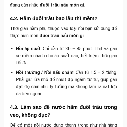
đang cân nhắc
đuôi trâu nấu món gì
.
4.2. Hầm đuôi trâu bao lâu thì mềm?
Thời gian hầm phụ thuộc vào loại nồi bạn sử dụng để
thực hiện món
đuôi trâu nấu món gì
:
Nồi áp suất
: Chỉ cần từ 30 – 45 phút. Thịt và gân
sẽ mềm nhanh nhờ áp suất cao, tiết kiệm thời gian
tối đa.
Nồi thường / Nồi nấu chậm
: Cần từ 1.5 – 2 tiếng.
Phải giữ lửa nhỏ để nhiệt độ ngấm từ từ, giúp gân
đạt độ chín nhừ lý tưởng mà không làm rã nát lớp
da bên ngoài.
4.3. Làm sao để nước hầm đuôi trâu trong
veo, không đục?
Để có một nồi nước dùng thanh trong như nhà hàng