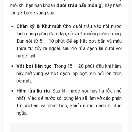
mỗi khi bạn băn khoăn
đuôi trâu nấu món gì
, hãy nằm
lòng 3 bước vàng sau:
Chần kỹ & Khử mùi
: Cho đuôi trâu vào nồi nước
lạnh cùng gừng đập dập, sả và 1 muỗng rượu trắng.
Đun sôi từ 5 – 10 phút để ép hết bọt bẩn và máu
thừa từ tủy ra ngoài, sau đó rửa sạch lại dưới vòi
nước lạnh.
Vớt bọt liên tục
: Trong 15 – 20 phút đầu khi hầm,
hãy mở vung và hớt sạch lớp bọt mịn nổi lên trên
bề mặt.
Hầm lửa liu riu
: Sau khi nước sôi, hãy hạ lửa nhỏ
nhất. Việc để nước sôi bùng lên sẽ làm vỡ các phân
tử protein và chất béo, khiến nước canh bị đục
ngầu.