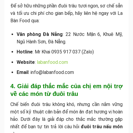
Để sở hữu những phần đuôi trâu tươi ngon, sơ chế sẵn
và tối ưu chi phí cho gian bếp, hãy liên hệ ngay với La
Bàn Food qua:
Văn phòng Đà Nẵng
: 22 Nước Mặn 6, Khuê Mỹ,
Ngũ Hành Sơn, Đà Nẵng.
Hotline
: Mr Khai 0935 917 037 (Zalo)
Website
:
labanfood.com
Email
: info@labanfood.com
4. Giải đáp thắc mắc của chị em nội trợ
về các món từ đuôi trâu
Chế biến đuôi trâu không khó, nhưng cần nắm vững
một số kỹ thuật căn bản để món ăn đạt hương vị hoàn
hảo. Dưới đây là giải đáp cho thắc mắc thường gặp
nhất để bạn tự tin trả lời câu hỏi
đuôi trâu nấu món