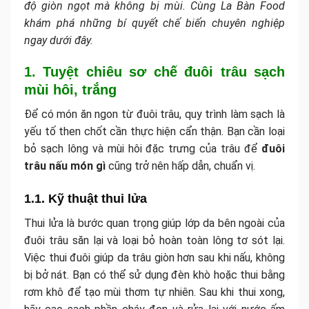
độ giòn ngọt mà không bị mùi. Cùng La Bàn Food
khám phá những bí quyết chế biến chuyên nghiệp
ngay dưới đây.
1. Tuyệt chiêu sơ chế đuôi trâu sạch
mùi hôi, trắng
Để có món ăn ngon từ đuôi trâu, quy trình làm sạch là
yếu tố then chốt cần thực hiện cẩn thận. Bạn cần loại
bỏ sạch lông và mùi hôi đặc trưng của trâu để
đuôi
trâu nấu món gì
cũng trở nên hấp dẫn, chuẩn vị.
1.1. Kỹ thuật thui lửa
Thui lửa là bước quan trọng giúp lớp da bên ngoài của
đuôi trâu săn lại và loại bỏ hoàn toàn lông tơ sót lại.
Việc thui đuôi giúp da trâu giòn hơn sau khi nấu, không
bị bở nát. Bạn có thể sử dụng đèn khò hoặc thui bằng
rơm khô để tạo mùi thơm tự nhiên. Sau khi thui xong,