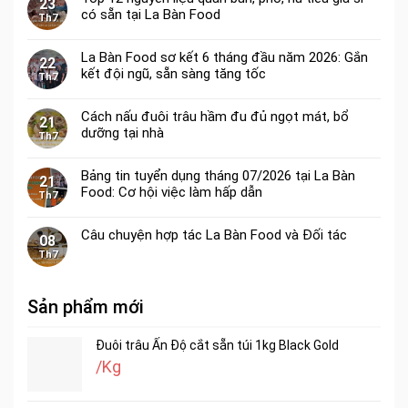
23
có sẵn tại La Bàn Food
Th7
La Bàn Food sơ kết 6 tháng đầu năm 2026: Gắn
22
kết đội ngũ, sẵn sàng tăng tốc
Th7
Cách nấu đuôi trâu hầm đu đủ ngọt mát, bổ
21
dưỡng tại nhà
Th7
Bảng tin tuyển dụng tháng 07/2026 tại La Bàn
21
Food: Cơ hội việc làm hấp dẫn
Th7
Câu chuyện hợp tác La Bàn Food và Đối tác
08
Th7
Sản phẩm mới
Đuôi trâu Ấn Độ cắt sẵn túi 1kg Black Gold
/Kg