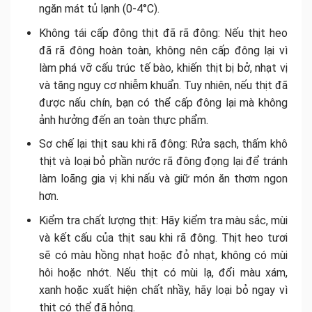
ngăn mát tủ lạnh (0-4°C).
Không tái cấp đông thịt đã rã đông: Nếu thịt heo
đã rã đông hoàn toàn, không nên cấp đông lại vì
làm phá vỡ cấu trúc tế bào, khiến thịt bị bở, nhạt vị
và tăng nguy cơ nhiễm khuẩn. Tuy nhiên, nếu thịt đã
được nấu chín, bạn có thể cấp đông lại mà không
ảnh hưởng đến an toàn thực phẩm.
Sơ chế lại thịt sau khi rã đông: Rửa sạch, thấm khô
thịt và loại bỏ phần nước rã đông đọng lại để tránh
làm loãng gia vị khi nấu và giữ món ăn thơm ngon
hơn.
Kiểm tra chất lượng thịt: Hãy kiểm tra màu sắc, mùi
và kết cấu của thịt sau khi rã đông. Thịt heo tươi
sẽ có màu hồng nhạt hoặc đỏ nhạt, không có mùi
hôi hoặc nhớt. Nếu thịt có mùi lạ, đổi màu xám,
xanh hoặc xuất hiện chất nhầy, hãy loại bỏ ngay vì
thịt có thể đã hỏng.