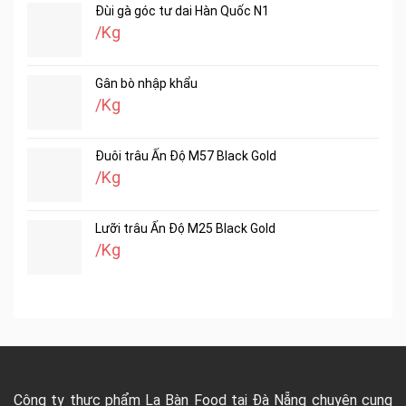
Đùi gà góc tư dai Hàn Quốc N1
/Kg
Gân bò nhập khẩu
/Kg
Đuôi trâu Ấn Độ M57 Black Gold
/Kg
Lưỡi trâu Ấn Độ M25 Black Gold
/Kg
Công ty thực phẩm La Bàn Food tại Đà Nẵng chuyên cung