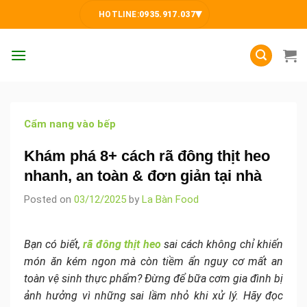
Skip
▾
HOTLINE:
0935.917.037
to
content
Cẩm nang vào bếp
Khám phá 8+ cách rã đông thịt heo
nhanh, an toàn & đơn giản tại nhà
Posted on
03/12/2025
by
La Bàn Food
Bạn có biết,
rã đông thịt heo
sai cách không chỉ khiến
món ăn kém ngon mà còn tiềm ẩn nguy cơ mất an
toàn vệ sinh thực phẩm? Đừng để bữa cơm gia đình bị
ảnh hưởng vì những sai lầm nhỏ khi xử lý. Hãy đọc