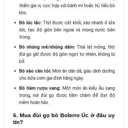
thấm gia vị, cực hợp với bánh mì hoặc hủ tiếu bò
kho.
Bò lúc lắc:
Thịt được cắt khối, xào nhanh ở lửa
lớn, tạo độ giòn bên ngoài và mọng nước bên
trong.
Bò nhúng mẻ/nhúng dấm:
Thái lát mỏng, thịt
đùi gọ giữ được độ giòn ngọt tự nhiên, không bị
bở.
Bò xào cần tỏi:
Món ăn dân dã, giàu dinh dưỡng
cho bữa cơm gia đình hằng ngày.
Bò hầm rượu vang:
Một món ăn kiểu Âu sang
trọng, nơi đùi gọ được hầm chậm để đạt độ
mềm hoàn hảo.
6. Mua đùi gọ bò Bolerro Úc ở đâu uy
tín?