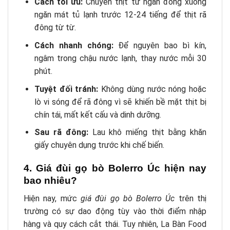
Cách tối ưu:
Chuyển thịt từ ngăn đông xuống
ngăn mát tủ lạnh trước 12-24 tiếng để thịt rã
đông từ từ.
Cách nhanh chóng:
Để nguyên bao bì kín,
ngâm trong chậu nước lạnh, thay nước mỗi 30
phút.
Tuyệt đối tránh:
Không dùng nước nóng hoặc
lò vi sóng để rã đông vì sẽ khiến bề mặt thịt bị
chín tái, mất kết cấu và dinh dưỡng.
Sau rã đông:
Lau khô miếng thịt bằng khăn
giấy chuyên dụng trước khi chế biến.
4. Giá đùi gọ bò Bolerro Úc hiện nay
bao nhiêu?
Hiện nay, mức
giá đùi gọ bò Bolerro Úc
trên thị
trường có sự dao động tùy vào thời điểm nhập
hàng và quy cách cắt thái. Tuy nhiên, La Bàn Food