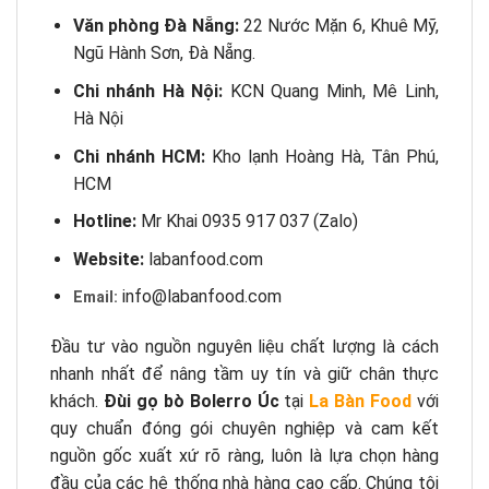
Văn phòng Đà Nẵng:
22 Nước Mặn 6, Khuê Mỹ,
Ngũ Hành Sơn, Đà Nẵng.
Chi nhánh Hà Nội:
KCN Quang Minh, Mê Linh,
Hà Nội
Chi nhánh HCM:
Kho lạnh Hoàng Hà, Tân Phú,
HCM
Hotline:
Mr Khai 0935 917 037 (Zalo)
Website:
labanfood.com
info@labanfood.com
Email:
Đầu tư vào nguồn nguyên liệu chất lượng là cách
nhanh nhất để nâng tầm uy tín và giữ chân thực
khách.
Đùi gọ bò Bolerro Úc
tại
La Bàn Food
với
quy chuẩn đóng gói chuyên nghiệp và cam kết
nguồn gốc xuất xứ rõ ràng, luôn là lựa chọn hàng
đầu của các hệ thống nhà hàng cao cấp. Chúng tôi