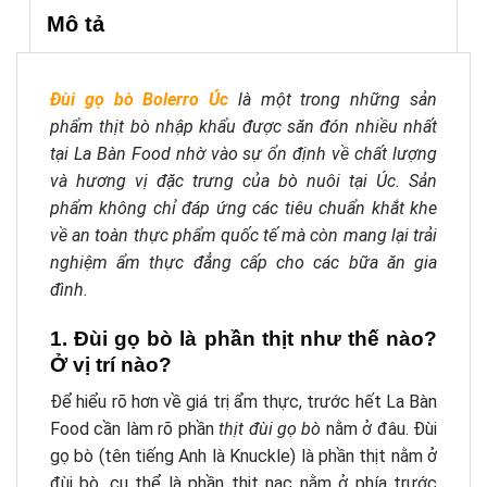
Mô tả
Đùi gọ bò Bolerro Úc
là một trong những sản
phẩm thịt bò nhập khẩu được săn đón nhiều nhất
tại La Bàn Food nhờ vào sự ổn định về chất lượng
và hương vị đặc trưng của bò nuôi tại Úc. Sản
phẩm không chỉ đáp ứng các tiêu chuẩn khắt khe
về an toàn thực phẩm quốc tế mà còn mang lại trải
nghiệm ẩm thực đẳng cấp cho các bữa ăn gia
đình.
1. Đùi gọ bò là phần thịt như thế nào?
Ở vị trí nào?
Để hiểu rõ hơn về giá trị ẩm thực, trước hết La Bàn
Food cần làm rõ phần
thịt đùi gọ bò
nằm ở đâu. Đùi
gọ bò (tên tiếng Anh là Knuckle) là phần thịt nằm ở
đùi bò, cụ thể là phần thịt nạc nằm ở phía trước