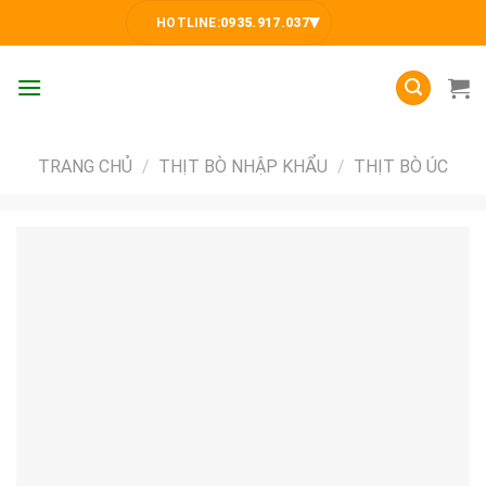
Skip
▾
HOTLINE:
0935.917.037
to
content
TRANG CHỦ
/
THỊT BÒ NHẬP KHẨU
/
THỊT BÒ ÚC