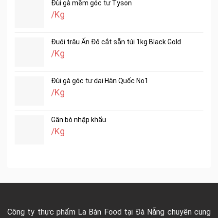
Đùi gà mềm góc tư Tyson
/Kg
Đuôi trâu Ấn Độ cắt sẵn túi 1kg Black Gold
/Kg
Đùi gà góc tư dai Hàn Quốc No1
/Kg
Gân bò nhập khẩu
/Kg
Công ty thực phẩm La Bàn Food tại Đà Nẵng chuyên cung