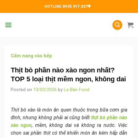
Skip
▾
HOTLINE:
0935.917.037
to
content
Cẩm nang vào bếp
Thịt bò phần nào xào ngon nhất?
TOP 5 loại thịt mềm ngon, không dai
Posted on
13/03/2026
by
La Bàn Food
Thịt bò xào là món ăn quen thuộc trong bữa cơm gia
đình, nhưng không phải ai cũng biết
thịt bò phần nào
xào ngon
, mềm, không dai và không ra nước. Việc
chọn sai phần thịt có thể khiến món ăn kém hấp dẫn