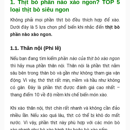
1. Thịt bò phần nào xào ngon? TOP 5
loại thịt bò siêu ngon
Không phải mọi phần thịt bò đều thích hợp để xào.
Dưới đây là 5 lựa chọn phổ biến khi nhắc đến
thịt bò
phần nào xào ngon.
1.1. Thăn nội (Phi lê)
Nếu bạn đang tìm kiếm
phần nào của thịt bò xào ngon
thì hãy mua phần thăn nội. Thăn nội là phần thịt nằm
sâu bên trong thân bò và gần như không tham gia vận
động. Vì vậy, thớ thịt rất mịn, mềm và hầu như không
có gân. Đây là phần thịt được đánh giá cao nhất –
thang điểm 10 về độ mềm khi chế biến món xào.
Khi xào thăn nội, thịt chín rất nhanh và không cần đảo
nhiều lần. Nếu xào quá lâu, thịt có thể bị khô do mất
nước. Vì vậy, phần thịt này phù hợp với các món bò
xào nhanh như bò xào hành tây hoặc bò xào nấm.