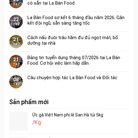
có sẵn tại La Bàn Food
Th7
La Bàn Food sơ kết 6 tháng đầu năm 2026: Gắn
22
kết đội ngũ, sẵn sàng tăng tốc
Th7
Cách nấu đuôi trâu hầm đu đủ ngọt mát, bổ
21
dưỡng tại nhà
Th7
Bảng tin tuyển dụng tháng 07/2026 tại La Bàn
21
Food: Cơ hội việc làm hấp dẫn
Th7
Câu chuyện hợp tác La Bàn Food và Đối tác
08
Th7
Sản phẩm mới
Ức gà Việt Nam phi lê San Hà túi 5kg
/Kg