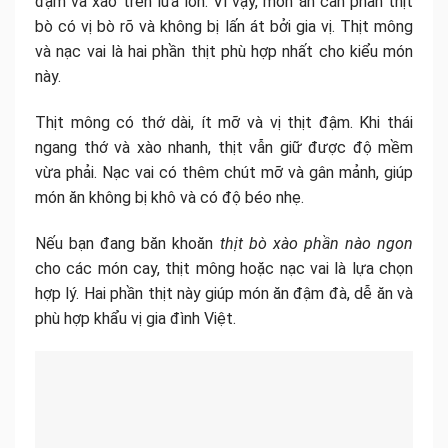
đậm và xào trên lửa lớn. Vì vậy, món ăn cần phần thịt
bò có vị bò rõ và không bị lấn át bởi gia vị. Thịt mông
và nạc vai là hai phần thịt phù hợp nhất cho kiểu món
này.
Thịt mông có thớ dài, ít mỡ và vị thịt đậm. Khi thái
ngang thớ và xào nhanh, thịt vẫn giữ được độ mềm
vừa phải. Nạc vai có thêm chút mỡ và gân mảnh, giúp
món ăn không bị khô và có độ béo nhẹ.
Nếu bạn đang băn khoăn
thịt bò xào phần nào ngon
cho các món cay, thịt mông hoặc nạc vai là lựa chọn
hợp lý. Hai phần thịt này giúp món ăn đậm đà, dễ ăn và
phù hợp khẩu vị gia đình Việt.