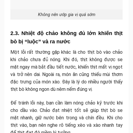
Không nên ướp gia vị quá sớm
2.3. Nhiệt độ chảo không đủ lớn khiến thịt
bò bị “luộc” và ra nước
Một lỗi rất thường gặp khác là cho thịt bò vào chảo
khi chảo chưa đủ nóng. Khi đó, thịt không được se
mặt ngay mà bắt đầu tiết nước, khiến thịt mất vị ngọt
và trở nên dai. Ngoài ra, món ăn cũng thiếu mùi thơm
đặc trưng của món xào. Đây là lý do nhiều người thấy
thịt bò không ngon dù nêm nếm đúng vị.
Để tránh lỗi này, bạn cần làm nóng chảo kỹ trước khi
cho dầu vào. Chảo đạt nhiệt tốt sẽ giúp thịt bò se
mặt nhanh, giữ nước bên trong và chín đều. Khi cho
thịt vào, bạn nên nghe rõ tiếng xèo và xào nhanh tay
để thịt đạt độ mềm lý tưởng.