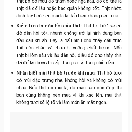
thịt bò có màu đỏ thẫm hoặc ngả nâu, đó có thể là
thịt đã để lâu hoặc bảo quản không tốt. Thịt nhớt,
dính tay hoặc có mùi lạ là dấu hiệu không nên mua.
Kiểm tra độ đàn hồi của thịt:
Thịt bò tươi sẽ có
độ đàn hồi tốt, nhanh chóng trở lại hình dạng ban
đầu sau khi ấn. Đây là dấu hiệu cho thấy cấu trúc
thịt còn chắc và chưa bị xuống chất lượng. Nếu
thịt bị lõm sâu và lâu đàn hồi, điều đó cho thấy thịt
đã để lâu hoặc bị cấp đông rồi rã đông nhiều lần.
Nhận biết mùi thịt bò trước khi mua:
Thịt bò tươi
có mùi đặc trưng nhẹ, không hôi và không có mùi
chua. Nếu thịt có mùi lạ, dù màu sắc còn đẹp thì
bạn cũng không nên mua vì khi xào lên, mùi thịt
không tươi sẽ lộ rõ và làm món ăn mất ngon.