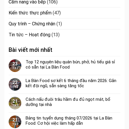
Cẩm nang vào bếp
(106)
Kiến thức thực phẩm
(47)
Quy trình – Chứng nhận
(1)
Tin tức – Hoạt động
(13)
Bài viết mới nhất
Top 12 nguyên liệu quán bún, phở, hủ tiếu giá sỉ
23
có sẵn tại La Bàn Food
Th7
La Bàn Food sơ kết 6 tháng đầu năm 2026: Gắn
22
kết đội ngũ, sẵn sàng tăng tốc
Th7
Cách nấu đuôi trâu hầm đu đủ ngọt mát, bổ
21
dưỡng tại nhà
Th7
Bảng tin tuyển dụng tháng 07/2026 tại La Bàn
21
Food: Cơ hội việc làm hấp dẫn
Th7