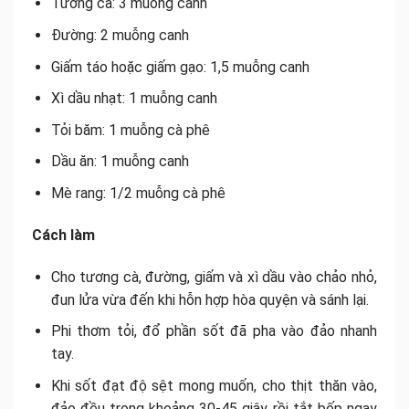
Tương cà: 3 muỗng canh
Đường: 2 muỗng canh
Giấm táo hoặc giấm gạo: 1,5 muỗng canh
Xì dầu nhạt: 1 muỗng canh
Tỏi băm: 1 muỗng cà phê
Dầu ăn: 1 muỗng canh
Mè rang: 1/2 muỗng cà phê
Cách làm
Cho tương cà, đường, giấm và xì dầu vào chảo nhỏ,
đun lửa vừa đến khi hỗn hợp hòa quyện và sánh lại.
Phi thơm tỏi, đổ phần sốt đã pha vào đảo nhanh
tay.
Khi sốt đạt độ sệt mong muốn, cho thịt thăn vào,
đảo đều trong khoảng 30-45 giây rồi tắt bếp ngay