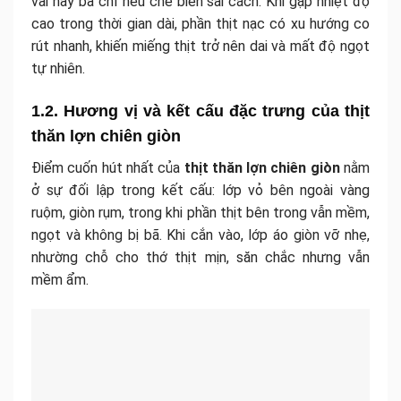
vai hay ba chỉ nếu chế biến sai cách. Khi gặp nhiệt độ
cao trong thời gian dài, phần thịt nạc có xu hướng co
rút nhanh, khiến miếng thịt trở nên dai và mất độ ngọt
tự nhiên.
1.2. Hương vị và kết cấu đặc trưng của thịt
thăn lợn chiên giòn
Điểm cuốn hút nhất của
thịt thăn lợn chiên giòn
nằm
ở sự đối lập trong kết cấu: lớp vỏ bên ngoài vàng
ruộm, giòn rụm, trong khi phần thịt bên trong vẫn mềm,
ngọt và không bị bã. Khi cắn vào, lớp áo giòn vỡ nhẹ,
nhường chỗ cho thớ thịt mịn, săn chắc nhưng vẫn
mềm ẩm.