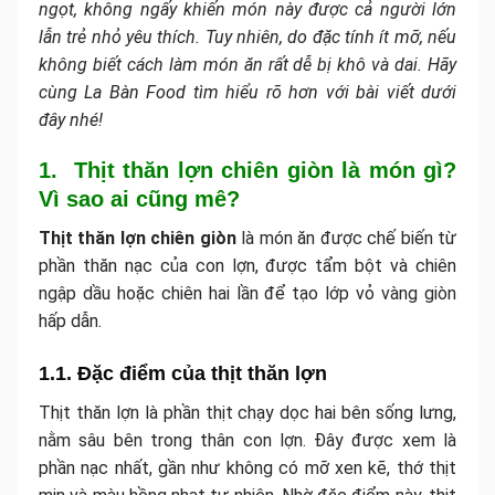
ngọt, không ngấy khiến món này được cả người lớn
lẫn trẻ nhỏ yêu thích. Tuy nhiên, do đặc tính ít mỡ, nếu
không biết cách làm món ăn rất dễ bị khô và dai. Hãy
cùng La Bàn Food tìm hiểu rõ hơn với bài viết dưới
đây nhé!
1. Thịt thăn lợn chiên giòn là món gì?
Vì sao ai cũng mê?
Thịt thăn lợn chiên giòn
là món ăn được chế biến từ
phần thăn nạc của con lợn, được tẩm bột và chiên
ngập dầu hoặc chiên hai lần để tạo lớp vỏ vàng giòn
hấp dẫn.
1.1. Đặc điểm của thịt thăn lợn
Thịt thăn lợn là phần thịt chạy dọc hai bên sống lưng,
nằm sâu bên trong thân con lợn. Đây được xem là
phần nạc nhất, gần như không có mỡ xen kẽ, thớ thịt