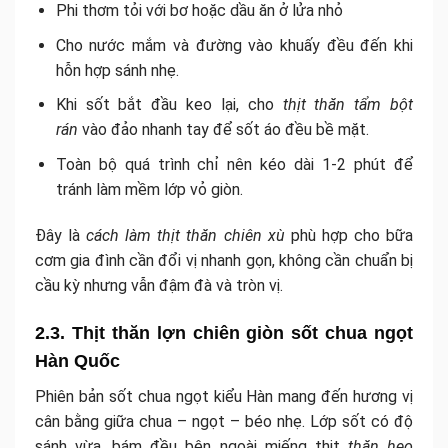
Phi thơm tỏi với bơ hoặc dầu ăn ở lửa nhỏ
Cho nước mắm và đường vào khuấy đều đến khi
hỗn hợp sánh nhẹ.
Khi sốt bắt đầu keo lại, cho
thịt thăn tẩm bột
rán
vào đảo nhanh tay để sốt áo đều bề mặt.
Toàn bộ quá trình chỉ nên kéo dài 1-2 phút để
tránh làm mềm lớp vỏ giòn.
Đây là
cách làm thịt thăn chiên xù
phù hợp cho bữa
cơm gia đình cần đổi vị nhanh gọn, không cần chuẩn bị
cầu kỳ nhưng vẫn đậm đà và tròn vị.
2.3. Thịt thăn lợn chiên giòn sốt chua ngọt
Hàn Quốc
Phiên bản sốt chua ngọt kiểu Hàn mang đến hương vị
cân bằng giữa chua – ngọt – béo nhẹ. Lớp sốt có độ
sánh vừa, bám đều bên ngoài miếng thịt
thăn heo