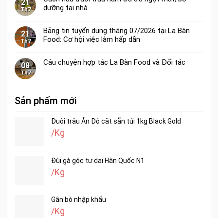
21
dưỡng tại nhà
Th7
Bảng tin tuyển dụng tháng 07/2026 tại La Bàn
21
Food: Cơ hội việc làm hấp dẫn
Th7
Câu chuyện hợp tác La Bàn Food và Đối tác
08
Th7
Sản phẩm mới
Đuôi trâu Ấn Độ cắt sẵn túi 1kg Black Gold
/Kg
Đùi gà góc tư dai Hàn Quốc N1
/Kg
Gân bò nhập khẩu
/Kg