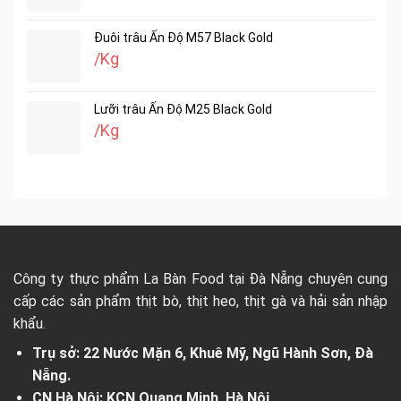
Đuôi trâu Ấn Độ M57 Black Gold
/Kg
Lưỡi trâu Ấn Độ M25 Black Gold
/Kg
Công ty thực phẩm La Bàn Food tại Đà Nẵng chuyên cung
cấp các sản phẩm thịt bò, thịt heo, thịt gà và hải sản nhập
khẩu.
Trụ sở: 22 Nước Mặn 6, Khuê Mỹ, Ngũ Hành Sơn, Đà
Nẵng.
CN Hà Nội: KCN Quang Minh, Hà Nội