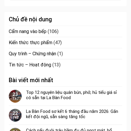
Chủ đề nội dung
Cẩm nang vào bếp
(106)
Kiến thức thực phẩm
(47)
Quy trình – Chứng nhận
(1)
Tin tức – Hoạt động
(13)
Bài viết mới nhất
Top 12 nguyên liệu quán bún, phở, hủ tiếu giá sỉ
23
có sẵn tại La Bàn Food
Th7
La Bàn Food sơ kết 6 tháng đầu năm 2026: Gắn
22
kết đội ngũ, sẵn sàng tăng tốc
Th7
Cách nấu đuôi trâu hầm đu đủ ngọt mát, bổ