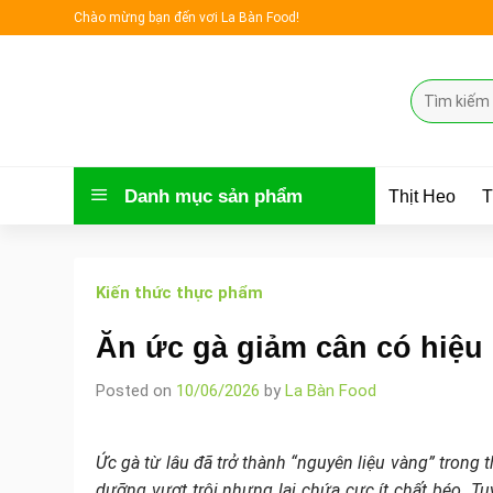
Skip
Chào mừng bạn đến vơi La Bàn Food!
to
content
Tìm
kiếm:
Danh mục sản phẩm
Thịt Heo
T
Kiến thức thực phẩm
Ăn ức gà giảm cân có hiệ
Posted on
10/06/2026
by
La Bàn Food
Ức gà từ lâu đã trở thành “nguyên liệu vàng” tron
dưỡng vượt trội nhưng lại chứa cực ít chất béo. Tu