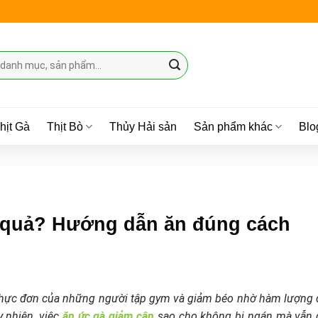
hịt Gà
Thịt Bò
Thủy Hải sản
Sản phẩm khác
Blo
u quả? Hướng dẫn ăn đúng cách
g thực đơn của những người tập gym và giảm béo nhờ hàm lượng 
y nhiên, việc
ăn ức gà giảm cân
sao cho không bị ngán mà vẫn