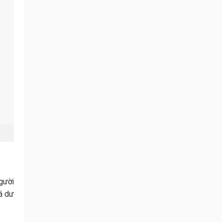
gười
á dư