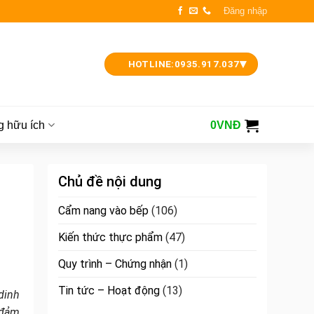
Đăng nhập
▾
HOTLINE:
0935.917.037
g hữu ích
0
VNĐ
Chủ đề nội dung
Cẩm nang vào bếp
(106)
Kiến thức thực phẩm
(47)
Quy trình – Chứng nhận
(1)
Tin tức – Hoạt động
(13)
dinh
 đảm