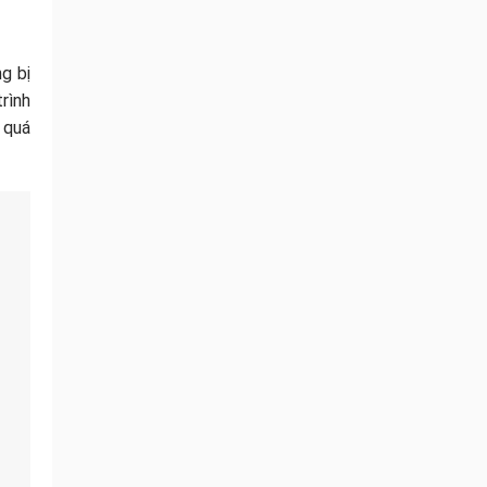
g bị
trình
 quá