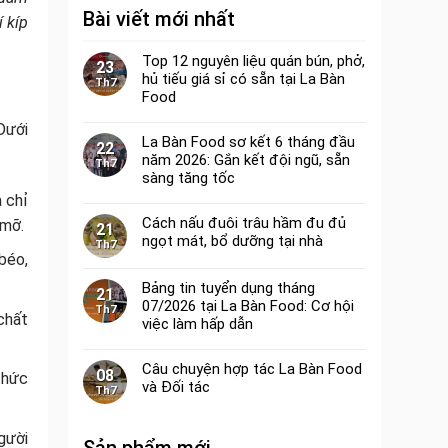
Bài viết mới nhất
 kíp
Top 12 nguyên liệu quán bún, phở,
23
hủ tiếu giá sỉ có sẵn tại La Bàn
Th7
Food
Dưới
La Bàn Food sơ kết 6 tháng đầu
22
năm 2026: Gắn kết đội ngũ, sẵn
Th7
sàng tăng tốc
 chỉ
Cách nấu đuôi trâu hầm đu đủ
 mỡ.
21
ngọt mát, bổ dưỡng tại nhà
Th7
 béo,
Bảng tin tuyển dụng tháng
21
07/2026 tại La Bàn Food: Cơ hội
Th7
chất
việc làm hấp dẫn
Câu chuyện hợp tác La Bàn Food
08
thức
và Đối tác
Th7
gười