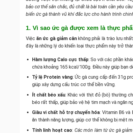
bảo cơ thể săn chắc, đủ chất là bài toán cần yêu cầ
biến ức gà thành vũ khí đắc lực cho hành trình chi
1. Vì sao ức gà được xem là thực ph
Việc
ăn ức gà giảm cân
không phải là trào lưu nhấ
đây là những lý do khiến loại thực phẩm này trở thà
Hàm lượng Calo cực thấp
: So với các phần khá
chứa khoảng 165 kcal/100g. Điều này giúp bạn d
Tỷ lệ Protein vàng
: Ức gà cung cấp đến 31g prot
giúp xây dựng cấu trúc cơ thể bền vững.
Ít chất béo xấu
: Khác với thịt đỏ (bò) thường c
béo rất thấp, giúp bảo vệ hệ tim mạch và ngăn ng
Giàu vi chất hỗ trợ chuyển hóa
: Vitamin B6 và
ăn thành năng lượng, giúp cơ thể không bị mệt mỏi
Tính linh hoạt cao
:
Các món làm từ ức gà giảm