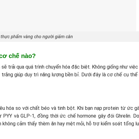
 thực phẩm vàng cho người giảm cân
 cơ chế nào?
n sẽ trải qua quá trình chuyển hóa đặc biệt. Không giống như việc
 trắng giúp duy trì năng lượng bền bỉ. Dưới đây là cơ chế cụ thể
êu hóa so với chất béo và tinh bột. Khi bạn nạp protein từ ức gà
ư PYY và GLP-1, đồng thời ức chế hormone gây đói Ghrelin. Do
 không cảm thấy thèm ăn hay mệt mỏi, hỗ trợ kiểm soát tổng l