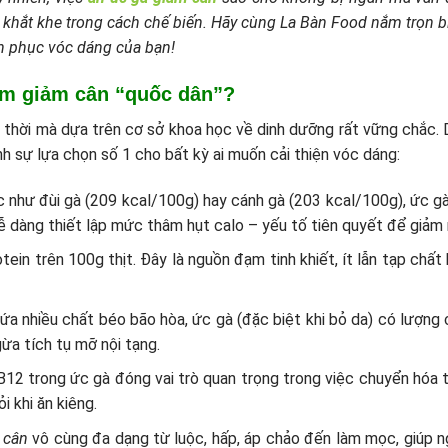
u khắt khe trong cách chế biến. Hãy cùng La Bàn Food nắm trọn bí
nh phục vóc dáng của bạn!
ẩm giảm cân “quốc dân”?
t thời mà dựa trên cơ sở khoa học về dinh dưỡng rất vững chắc. 
nh sự lựa chọn số 1 cho bất kỳ ai muốn cải thiện vóc dáng:
c như đùi gà (209 kcal/100g) hay cánh gà (203 kcal/100g), ức gà
ễ dàng thiết lập mức thâm hụt calo – yếu tố tiên quyết để giảm
ein trên 100g thịt. Đây là nguồn đạm tinh khiết, ít lẫn tạp chất
hứa nhiều chất béo bão hòa, ức gà (đặc biệt khi bỏ da) có lượng 
ừa tích tụ mỡ nội tạng.
 B12 trong ức gà đóng vai trò quan trọng trong việc chuyển hóa 
 khi ăn kiêng.
 cân
vô cùng đa dạng từ luộc, hấp, áp chảo đến làm mọc, giúp n