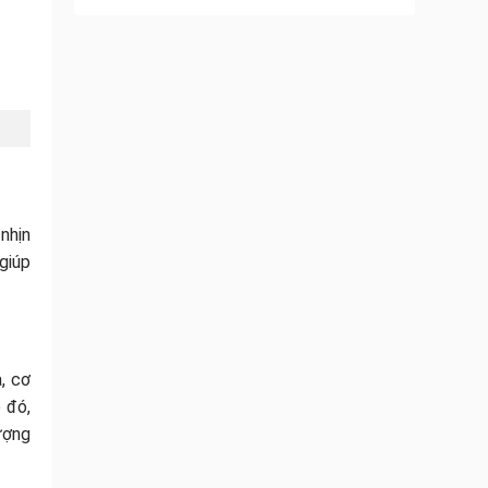
 nhịn
 giúp
, cơ
 đó,
ượng