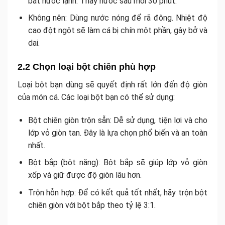
bát nước lạnh. Thay nước sau mỗi 30 phút.
Không nên: Dùng nước nóng để rã đông. Nhiệt độ
cao đột ngột sẽ làm cá bị chín một phần, gây bở và
dai.
2.2 Chọn loại bột chiên phù hợp
Loại bột bạn dùng sẽ quyết định rất lớn đến độ giòn
của món cá. Các loại bột bạn có thể sử dụng:
Bột chiên giòn trộn sẵn: Dễ sử dụng, tiện lợi và cho
lớp vỏ giòn tan. Đây là lựa chọn phổ biến và an toàn
nhất.
Bột bắp (bột năng): Bột bắp sẽ giúp lớp vỏ giòn
xốp và giữ được độ giòn lâu hơn.
Trộn hỗn hợp: Để có kết quả tốt nhất, hãy trộn bột
chiên giòn với bột bắp theo tỷ lệ 3:1.