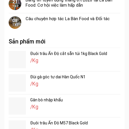
Bảng tin tuyển dụng tháng 07/2026 tại La Bàn
21
Food: Cơ hội việc làm hấp dẫn
Th7
Câu chuyện hợp tác La Bàn Food và Đối tác
08
Th7
Sản phẩm mới
Đuôi trâu Ấn Độ cắt sẵn túi 1kg Black Gold
/Kg
Đùi gà góc tư dai Hàn Quốc N1
/Kg
Gân bò nhập khẩu
/Kg
Đuôi trâu Ấn Độ M57 Black Gold