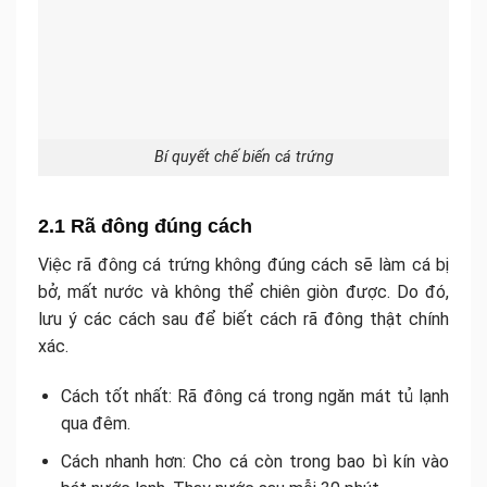
Bí quyết chế biến cá trứng
2.1 Rã đông đúng cách
Việc rã đông cá trứng không đúng cách sẽ làm cá bị
bở, mất nước và không thể chiên giòn được. Do đó,
lưu ý các cách sau để biết cách rã đông thật chính
xác.
Cách tốt nhất: Rã đông cá trong ngăn mát tủ lạnh
qua đêm.
Cách nhanh hơn: Cho cá còn trong bao bì kín vào