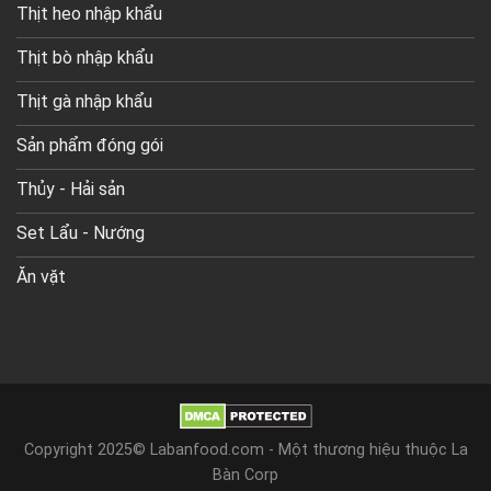
Thịt heo nhập khẩu
Thịt bò nhập khẩu
Thịt gà nhập khẩu
Sản phẩm đóng gói
Thủy - Hải sản
Set Lẩu - Nướng
Ăn vặt
Copyright 2025© Labanfood.com - Một thương hiệu thuộc La
Bàn Corp