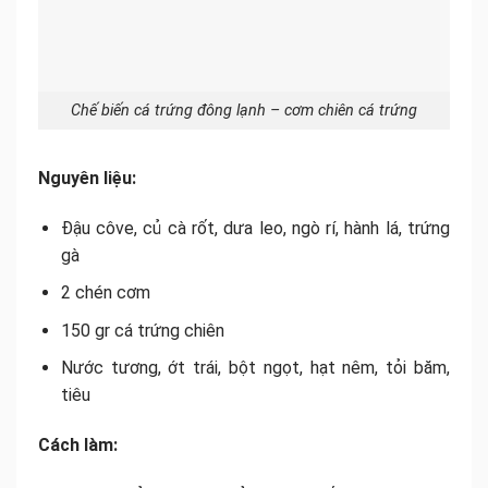
Chế biến cá trứng đông lạnh – cơm chiên cá trứng
Nguyên liệu:
Đậu côve, củ cà rốt, dưa leo, ngò rí, hành lá, trứng
gà
2 chén cơm
150 gr cá trứng chiên
Nước tương, ớt trái, bột ngọt, hạt nêm, tỏi băm,
tiêu
Cách làm: