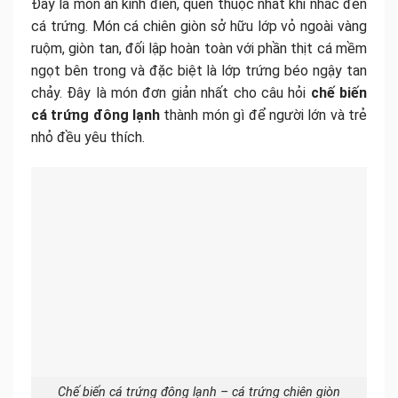
Đây là món ăn kinh điển, quen thuộc nhất khi nhắc đến
cá trứng. Món cá chiên giòn sở hữu lớp vỏ ngoài vàng
ruộm, giòn tan, đối lập hoàn toàn với phần thịt cá mềm
ngọt bên trong và đặc biệt là lớp trứng béo ngậy tan
chảy. Đây là món đơn giản nhất cho câu hỏi
chế biến
cá trứng đông lạnh
thành món gì để người lớn và trẻ
nhỏ đều yêu thích.
Chế biến cá trứng đông lạnh – cá trứng chiên giòn