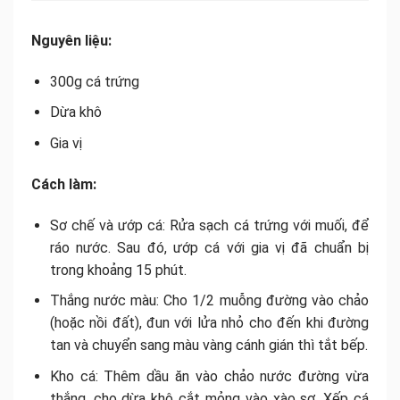
Nguyên liệu:
300g cá trứng
Dừa khô
Gia vị
Cách làm:
Sơ chế và ướp cá: Rửa sạch cá trứng với muối, để
ráo nước. Sau đó, ướp cá với gia vị đã chuẩn bị
trong khoảng 15 phút.
Thắng nước màu: Cho 1/2 muỗng đường vào chảo
(hoặc nồi đất), đun với lửa nhỏ cho đến khi đường
tan và chuyển sang màu vàng cánh gián thì tắt bếp.
Kho cá: Thêm dầu ăn vào chảo nước đường vừa
thắng, cho dừa khô cắt mỏng vào xào sơ. Xếp cá