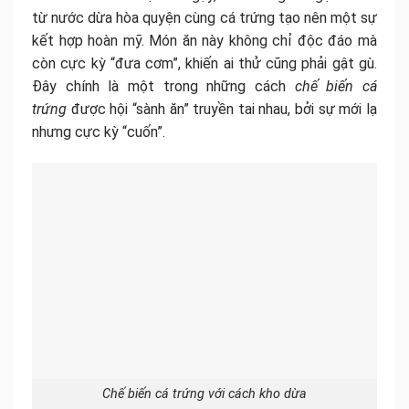
từ nước dừa hòa quyện cùng cá trứng tạo nên một sự
kết hợp hoàn mỹ. Món ăn này không chỉ độc đáo mà
còn cực kỳ “đưa cơm”, khiến ai thử cũng phải gật gù.
Đây chính là một trong những cách
chế biến cá
trứng
được hội “sành ăn” truyền tai nhau, bởi sự mới lạ
nhưng cực kỳ “cuốn”.
Chế biến cá trứng với cách kho dừa