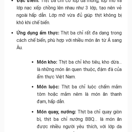
Đặc điểm:
Thịt ba chỉ có lớp da mỏng, lớp mỡ và
lớp nạc xếp chồng lên nhau như 3 lớp, tạo nên vẻ
ngoài hấp dẫn. Lớp mỡ vừa đủ giúp thịt không bị
khô khi chế biến.
Ứng dụng ẩm thực:
Thịt ba chỉ rất đa dạng trong
cách chế biến, phù hợp với nhiều món ăn từ Á sang
Âu.
Món kho:
Thịt ba chỉ kho tiêu, kho dừa…
là những món ăn quen thuộc, đậm đà của
ẩm thực Việt Nam.
Món luộc:
Thịt ba chỉ luộc chấm mắm
tôm hoặc mắm nêm là món ăn thanh
đạm, hấp dẫn.
Món quay, nướng:
Thịt ba chỉ quay giòn
bì, thịt ba chỉ nướng BBQ… là món ăn
được nhiều người yêu thích, với lớp da