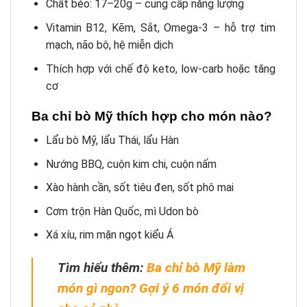
Chất béo: 17–20g – cung cấp năng lượng
Vitamin B12, Kẽm, Sắt, Omega-3 – hỗ trợ tim
mạch, não bộ, hệ miễn dịch
Thích hợp với chế độ keto, low-carb hoặc tăng
cơ
Ba chỉ bò Mỹ thích hợp cho món nào?
Lẩu bò Mỹ, lẩu Thái, lẩu Hàn
Nướng BBQ, cuộn kim chi, cuộn nấm
Xào hành cần, sốt tiêu đen, sốt phô mai
Cơm trộn Hàn Quốc, mì Udon bò
Xá xíu, rim mặn ngọt kiểu Á
Tìm hiểu thêm:
Ba chỉ bò Mỹ làm
món gì ngon? Gợi ý 6 món đổi vị