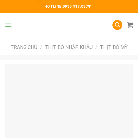
Skip
▾
HOTLINE:
0935.917.037
to
content
TRANG CHỦ
/
THỊT BÒ NHẬP KHẨU
/
THỊT BÒ MỸ