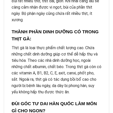
đùi rất nhiều thớ, thịt dai, giòn. Khi nhai càng lâu sẽ
càng cảm nhận được vị ngọt, bùi của phần thịt
ngày. Bộ phận ngày cũng chứa rất nhiều thịt, ít
xương.
THÀNH PHẦN DINH DƯỠNG CÓ TRONG
THỊT GÀ:
Thịt gà là loại thực phẩm chất lượng cao. Chứa
những chất dinh dưỡng giúp cơ thể dễ hấp thụ và
tiêu hóa. Theo các nhà dinh dưỡng học, ngoài
những chất albumin, chất béo. Trong thịt gà còn có
các vitamin A, B1, B2, C, E, axit, canxi, phốt pho,
sắt. Ngoài ra, thịt gà có tác dụng bồi bổ cao cho
người bị bệnh lâu ngày, dạ dày bị phong hàn, suy
yếu không hấp thu được thức ăn.
ĐÙI GÓC TƯ DAI HÀN QUỐC LÀM MÓN
GÌ CHO NGON?