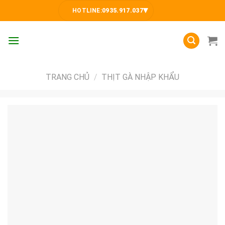
Skip
▾
HOTLINE:
0935.917.037
to
content
TRANG CHỦ
/
THỊT GÀ NHẬP KHẨU