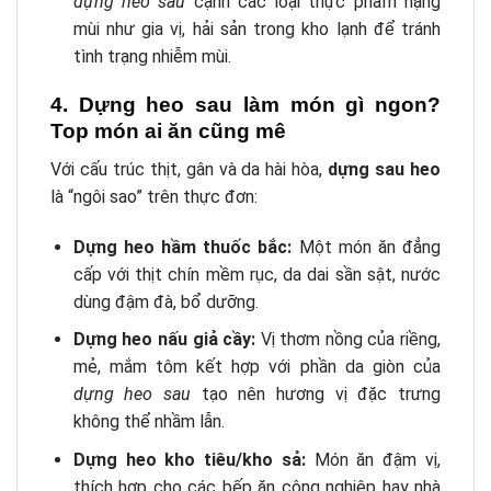
dựng heo sau
cạnh các loại thực phẩm nặng
mùi như gia vị, hải sản trong kho lạnh để tránh
tình trạng nhiễm mùi.
4. Dựng heo sau làm món gì ngon?
Top món ai ăn cũng mê
Với cấu trúc thịt, gân và da hài hòa,
dựng sau heo
là “ngôi sao” trên thực đơn:
Dựng heo hầm thuốc bắc:
Một món ăn đẳng
cấp với thịt chín mềm rục, da dai sần sật, nước
dùng đậm đà, bổ dưỡng.
Dựng heo nấu giả cầy:
Vị thơm nồng của riềng,
mẻ, mắm tôm kết hợp với phần da giòn của
dựng heo sau
tạo nên hương vị đặc trưng
không thể nhầm lẫn.
Dựng heo kho tiêu/kho sả:
Món ăn đậm vị,
thích hợp cho các bếp ăn công nghiệp hay nhà