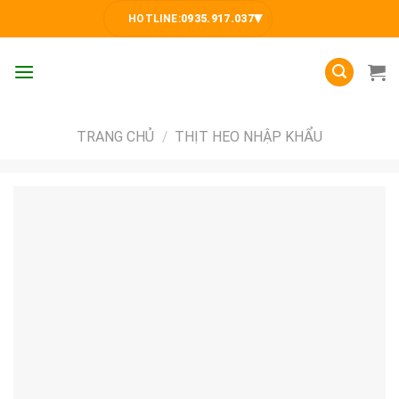
Skip
▾
HOTLINE:
0935.917.037
to
content
TRANG CHỦ
/
THỊT HEO NHẬP KHẨU