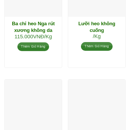
Ba chỉ heo Nga rút
Lưỡi heo không
xương không da
cuống
/Kg
115.000
VNĐ
/Kg
Thêm Giỏ Hàng
Thêm Giỏ Hàng