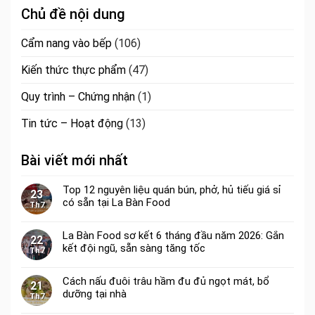
Chủ đề nội dung
Cẩm nang vào bếp
(106)
Kiến thức thực phẩm
(47)
Quy trình – Chứng nhận
(1)
Tin tức – Hoạt động
(13)
Bài viết mới nhất
Top 12 nguyên liệu quán bún, phở, hủ tiếu giá sỉ
23
có sẵn tại La Bàn Food
Th7
La Bàn Food sơ kết 6 tháng đầu năm 2026: Gắn
22
kết đội ngũ, sẵn sàng tăng tốc
Th7
Cách nấu đuôi trâu hầm đu đủ ngọt mát, bổ
21
dưỡng tại nhà
Th7