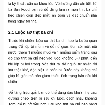
là kỹ thuật cần sự khéo léo. Với hướng dẫn chi tiết từ
La Bàn Food, bạn sẽ dễ dàng làm ra món thịt ba chỉ
heo chiên giòn đẹp mắt, an toàn và đạt chuẩn nhà
hàng ngay tại nhà.
2.1 Luộc sơ thịt ba chỉ
Trước khi chiên, luộc sơ thịt ba chỉ heo là bước quan
trọng để lớp bì mềm và dễ nổ giòn. Đun sôi một nồi
nước, thêm 1 muỗng muối và 1 muỗng giấm trắng, sau
đó cho thịt ba chỉ heo vào luộc khoảng 5-7 phút, đến
khi lớp bì hơi trong. Vớt thịt ra, để nguội tự nhiên rồi
lau thật khô, đặc biệt là phần bì. Bước này không chỉ
giúp bì giòn mà còn giảm thiểu tình trạng bắn dầu khi
chiên.
Để tăng hiệu quả, bạn có thể dùng dao khứa nhẹ các
đường chéo trên bì sau khi luộc, cách nhau khoảng
1cm, để bì nở đều hơn. Lau khô thịt ba chỉ heo bằng