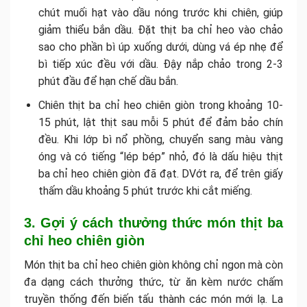
chút muối hạt vào dầu nóng trước khi chiên, giúp
giảm thiểu bắn dầu. Đặt thịt ba chỉ heo vào chảo
sao cho phần bì úp xuống dưới, dùng vá ép nhẹ để
bì tiếp xúc đều với dầu. Đậy nắp chảo trong 2-3
phút đầu để hạn chế dầu bắn.
Chiên thịt ba chỉ heo chiên giòn trong khoảng 10-
15 phút, lật thịt sau mỗi 5 phút để đảm bảo chín
đều. Khi lớp bì nổ phồng, chuyển sang màu vàng
óng và có tiếng “lép bép” nhỏ, đó là dấu hiệu thịt
ba chỉ heo chiên giòn đã đạt. DVớt ra, để trên giấy
thấm dầu khoảng 5 phút trước khi cắt miếng.
3. Gợi ý cách thưởng thức món thịt ba
chỉ heo chiên giòn
Món thịt ba chỉ heo chiên giòn không chỉ ngon mà còn
đa dạng cách thưởng thức, từ ăn kèm nước chấm
truyền thống đến biến tấu thành các món mới lạ. La