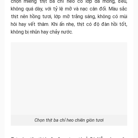
chọn miếng thịt ba chỉ heo có lớp da mỏng, đều,
không quá dày, với tỷ lệ mỡ và nạc cân đối. Màu sắc
thịt nên hồng tươi, lớp mỡ trắng sáng, không có mùi
hôi hay vết thâm. Khi ấn nhẹ, thịt có độ đàn hồi tốt,
không bị nhũn hay chảy nước.
Chọn thịt ba chỉ heo chiên giòn tươi