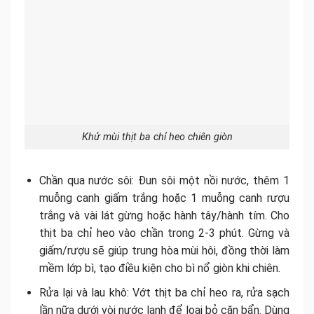
Khử mùi thịt ba chỉ heo chiên giòn
Chần qua nước sôi: Đun sôi một nồi nước, thêm 1
muỗng canh giấm trắng hoặc 1 muỗng canh rượu
trắng và vài lát gừng hoặc hành tây/hành tím. Cho
thịt ba chỉ heo vào chần trong 2-3 phút. Gừng và
giấm/rượu sẽ giúp trung hòa mùi hôi, đồng thời làm
mềm lớp bì, tạo điều kiện cho bì nổ giòn khi chiên.
Rửa lại và lau khô: Vớt thịt ba chỉ heo ra, rửa sạch
lần nữa dưới vòi nước lạnh để loại bỏ cặn bẩn. Dùng