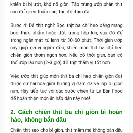
khiến bì bị ướt, khó nổ giòn. Tập trung ướp phần thịt
nạc để gia vị thấm sâu, tạo độ đậm đà.
Bước 4: Để thịt nghỉ: Bọc thịt ba chỉ heo bằng màng
bọc thực phẩm hoặc đặt trong hộp kín, sau đó để
trong ngăn mát tủ lạnh từ 30-60 phút. Thời gian ướp
này giúp gia vị ngấm đều, khiến món thịt ba chỉ heo
chiên giòn thơm ngon hơn. Nếu có thời gian, bạn có
thể ướp lâu hơn (2-3 giờ) để thịt thấm vị tốt hơn.
Việc ướp thịt giúp món thịt ba chỉ heo chiên giòn đạt
được sự hài hòa giữa hương vị đậm đà và lớp bì giòn
rụm. Hãy tiếp tục với các bước chiên từ La Bàn Food
để hoàn thiện món ăn hấp dẫn này nhé!
2. Cách chiên thịt ba chỉ giòn bì hoàn
hảo, không bắn dầu
Chiên thịt sao cho bì giòn, thịt mềm mà không bắn dầu