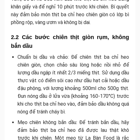
khăn giấy và để nghỉ 10 phút trước khi chiên. Bí quyết
này đảm bảo món thịt ba chỉ heo chiên giòn có lớp bì
phồng rộp, vàng ươm và không bị dai.
2.2 Các bước chiên thịt giòn rụm, không
bắn dầu
Chuẩn bị dầu và chảo: Để chiên thịt ba chỉ heo
chiên giòn, chọn chảo sâu lòng hoặc nồi nhỏ để
lượng dầu ngập ít nhất 2/3 miếng thịt. Sử dụng dầu
thực vật có điểm sôi cao như dầu hạt cải hoặc dầu
đậu phộng, với lượng khoảng 500ml cho 500g thịt.
Đun nóng dầu ở lửa vừa (khoảng 160-170°C) trước
khi cho thịt ba chỉ heo vào, đảm bảo dầu không quá
nóng để tránh cháy bì.
Mẹo chiên không bắn dầu: Để tránh bắn dầu, hãy
đảm bảo thịt ba chỉ heo đã được lau thật khô
trước khi chiên. Một mẹo từ La Bàn Food là rắc