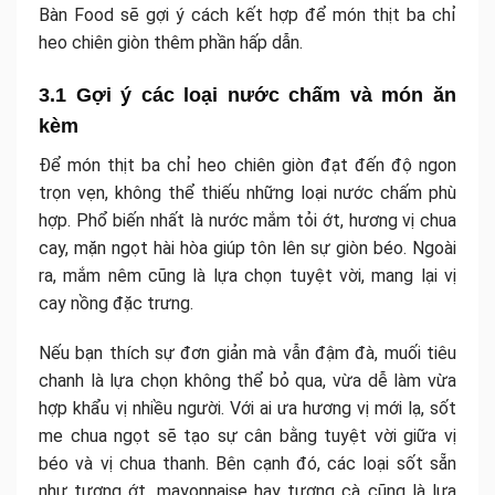
Bàn Food sẽ gợi ý cách kết hợp để món thịt ba chỉ
heo chiên giòn thêm phần hấp dẫn.
3.1 Gợi ý các loại nước chấm và món ăn
kèm
Để món thịt ba chỉ heo chiên giòn đạt đến độ ngon
trọn vẹn, không thể thiếu những loại nước chấm phù
hợp. Phổ biến nhất là nước mắm tỏi ớt, hương vị chua
cay, mặn ngọt hài hòa giúp tôn lên sự giòn béo. Ngoài
ra, mắm nêm cũng là lựa chọn tuyệt vời, mang lại vị
cay nồng đặc trưng.
Nếu bạn thích sự đơn giản mà vẫn đậm đà, muối tiêu
chanh là lựa chọn không thể bỏ qua, vừa dễ làm vừa
hợp khẩu vị nhiều người. Với ai ưa hương vị mới lạ, sốt
me chua ngọt sẽ tạo sự cân bằng tuyệt vời giữa vị
béo và vị chua thanh. Bên cạnh đó, các loại sốt sẵn
như tương ớt, mayonnaise hay tương cà cũng là lựa