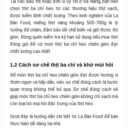
Tại các siêu thị hoặc đơn vị uy tín ở Đà Nẵng, bạn nên
chọn thịt ba chỉ heo từ các thương hiệu thịt sạch,
được kiểm định chất lượng. Theo kinh nghiệm của La
Bàn Food, miếng thịt nặng khoảng 500-700g là lý
tưởng để chiên, đảm bảo dễ chế biến và giữ được độ
giòn. Đừng quên kiểm tra kỹ hạn sử dụng nếu mua thịt
đóng gói để có món thịt ba chỉ heo chiên giòn đạt
chất lượng cao nhất.
1.2 Cách sơ chế thịt ba chỉ và khử mùi hôi
Để món thịt ba chỉ heo chiên giòn đạt được hương vị
thơm ngon và hấp dẫn, việc sơ chế đúng cách là bước
quan trọng không thể bỏ qua. Sơ chế đúng cách sẽ
giúp món thịt ba chỉ heo chiên giòn không chỉ sạch mà
còn loại bỏ mùi hôi đặc trưng của thịt heo.
Dưới đây là hướng dẫn chi tiết từ La Bàn Food để bạn
thực hiện dễ dàng tại nhà.