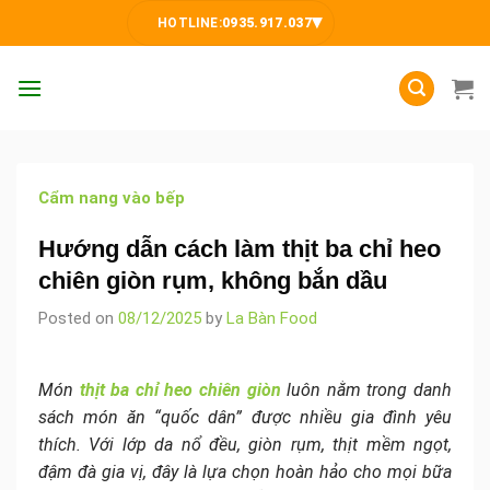
Skip
▾
HOTLINE:
0935.917.037
to
content
Cẩm nang vào bếp
Hướng dẫn cách làm thịt ba chỉ heo
chiên giòn rụm, không bắn dầu
Posted on
08/12/2025
by
La Bàn Food
Món
thịt ba chỉ heo chiên giòn
luôn nằm trong danh
sách món ăn “quốc dân” được nhiều gia đình yêu
thích. Với lớp da nổ đều, giòn rụm, thịt mềm ngọt,
đậm đà gia vị, đây là lựa chọn hoàn hảo cho mọi bữa