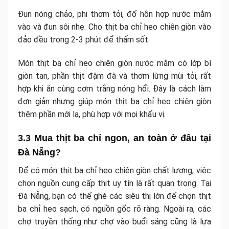
Đun nóng chảo, phi thơm tỏi, đổ hỗn hợp nước mắm
vào và đun sôi nhẹ. Cho thịt ba chỉ heo chiên giòn vào
đảo đều trong 2-3 phút để thấm sốt.
Món thịt ba chỉ heo chiên giòn nước mắm có lớp bì
giòn tan, phần thịt đậm đà và thơm lừng mùi tỏi, rất
hợp khi ăn cùng cơm trắng nóng hổi. Đây là cách làm
đơn giản nhưng giúp món thịt ba chỉ heo chiên giòn
thêm phần mới lạ, phù hợp với mọi khẩu vị.
3.3 Mua thịt ba chỉ ngon, an toàn ở đâu tại
Đà Nẵng?
Để có món thịt ba chỉ heo chiên giòn chất lượng, việc
chọn nguồn cung cấp thịt uy tín là rất quan trọng. Tại
Đà Nẵng, bạn có thể ghé các siêu thị lớn để chọn thịt
ba chỉ heo sạch, có nguồn gốc rõ ràng. Ngoài ra, các
chợ truyền thống như chợ vào buổi sáng cũng là lựa