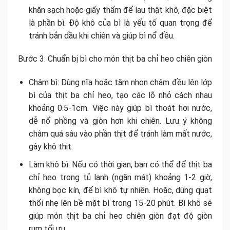
khăn sạch hoặc giấy thấm để lau thật khô, đặc biệt
là phần bì. Độ khô của bì là yếu tố quan trọng để
tránh bắn dầu khi chiên và giúp bì nổ đều.
Bước 3: Chuẩn bị bì cho món thịt ba chỉ heo chiên giòn
Châm bì: Dùng nĩa hoặc tăm nhọn châm đều lên lớp
bì của thịt ba chỉ heo, tạo các lỗ nhỏ cách nhau
khoảng 0.5-1cm. Việc này giúp bì thoát hơi nước,
dễ nổ phồng và giòn hơn khi chiên. Lưu ý không
châm quá sâu vào phần thịt để tránh làm mất nước,
gây khô thịt.
Làm khô bì: Nếu có thời gian, bạn có thể để thịt ba
chỉ heo trong tủ lạnh (ngăn mát) khoảng 1-2 giờ,
không bọc kín, để bì khô tự nhiên. Hoặc, dùng quạt
thổi nhẹ lên bề mặt bì trong 15-20 phút. Bì khô sẽ
giúp món thịt ba chỉ heo chiên giòn đạt độ giòn
rụm tối ưu.