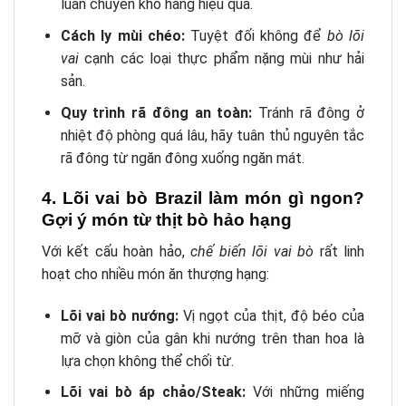
luân chuyển kho hàng hiệu quả.
Cách ly mùi chéo:
Tuyệt đối không để
bò lõi
vai
cạnh các loại thực phẩm nặng mùi như hải
sản.
Quy trình rã đông an toàn:
Tránh rã đông ở
nhiệt độ phòng quá lâu, hãy tuân thủ nguyên tắc
rã đông từ ngăn đông xuống ngăn mát.
4. Lõi vai bò Brazil làm món gì ngon?
Gợi ý món từ thịt bò hảo hạng
Với kết cấu hoàn hảo,
chế biến lõi vai bò
rất linh
hoạt cho nhiều món ăn thượng hạng:
Lõi vai bò nướng:
Vị ngọt của thịt, độ béo của
mỡ và giòn của gân khi nướng trên than hoa là
lựa chọn không thể chối từ.
Lõi vai bò áp chảo/Steak:
Với những miếng