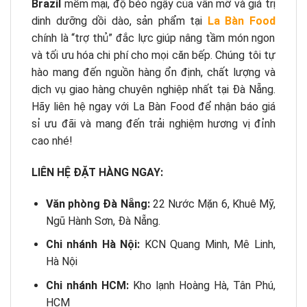
Brazil
mềm mại, độ béo ngậy của vân mỡ và giá trị
dinh dưỡng dồi dào, sản phẩm tại
La Bàn Food
chính là “trợ thủ” đắc lực giúp nâng tầm món ngon
và tối ưu hóa chi phí cho mọi căn bếp. Chúng tôi tự
hào mang đến nguồn hàng ổn định, chất lượng và
dịch vụ giao hàng chuyên nghiệp nhất tại Đà Nẵng.
Hãy liên hệ ngay với La Bàn Food để nhận báo giá
sỉ ưu đãi và mang đến trải nghiệm hương vị đỉnh
cao nhé!
LIÊN HỆ ĐẶT HÀNG NGAY:
Văn phòng Đà Nẵng:
22 Nước Mặn 6, Khuê Mỹ,
Ngũ Hành Sơn, Đà Nẵng.
Chi nhánh Hà Nội:
KCN Quang Minh, Mê Linh,
Hà Nội
Chi nhánh HCM:
Kho lạnh Hoàng Hà, Tân Phú,
HCM