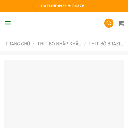
Skip
▾
HOTLINE:
0935.917.037
to
content
TRANG CHỦ
/
THỊT BÒ NHẬP KHẨU
/
THỊT BÒ BRAZIL