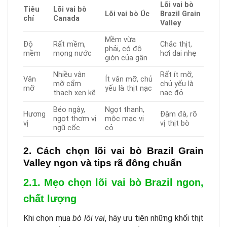
Lõi vai bò
Tiêu
Lõi vai bò
Lõi vai bò Úc
Brazil Grain
chí
Canada
Valley
Mềm vừa
Độ
Rất mềm,
Chắc thịt,
phải, có độ
mềm
mọng nước
hơi dai nhẹ
giòn của gân
Nhiều vân
Rất ít mỡ,
Vân
Ít vân mỡ, chủ
mỡ cẩm
chủ yếu là
mỡ
yếu là thịt nạc
thạch xen kẽ
nạc đỏ
Béo ngậy,
Ngọt thanh,
Hương
Đậm đà, rõ
ngọt thơm vị
mộc mạc vị
vị
vị thịt bò
ngũ cốc
cỏ
2. Cách chọn lõi vai bò Brazil Grain
Valley ngon và tips rã đông chuẩn
2.1. Mẹo chọn lõi vai bò Brazil ngon,
chất lượng
Khi chọn mua
bò lõi vai
, hãy ưu tiên những khối thịt