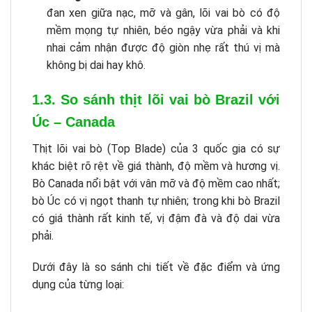
đan xen giữa nạc, mỡ và gân, lõi vai bò có độ
mềm mọng tự nhiên, béo ngậy vừa phải và khi
nhai cảm nhận được độ giòn nhẹ rất thú vị mà
không bị dai hay khô.
1.3. So sánh thịt lõi vai bò Brazil với
Úc – Canada
Thịt lõi vai bò (Top Blade) của 3 quốc gia có sự
khác biệt rõ rệt về giá thành, độ mềm và hương vị.
Bò Canada nổi bật với vân mỡ và độ mềm cao nhất;
bò Úc có vị ngọt thanh tự nhiên; trong khi bò Brazil
có giá thành rất kinh tế, vị đậm đà và độ dai vừa
phải.
Dưới đây là so sánh chi tiết về đặc điểm và ứng
dụng của từng loại: