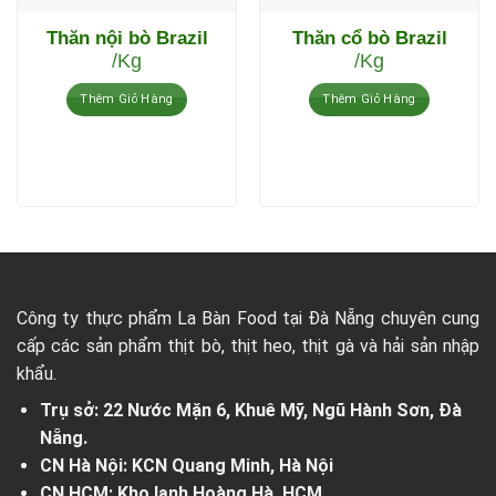
Thăn nội bò Brazil
Thăn cổ bò Brazil
/Kg
/Kg
Thêm Giỏ Hàng
Thêm Giỏ Hàng
Công ty thực phẩm La Bàn Food tại Đà Nẵng chuyên cung
cấp các sản phẩm thịt bò, thịt heo, thịt gà và hải sản nhập
khẩu.
Trụ sở: 22 Nước Mặn 6, Khuê Mỹ, Ngũ Hành Sơn, Đà
Nẵng.
CN Hà Nội: KCN Quang Minh, Hà Nội
CN HCM: Kho lạnh Hoàng Hà, HCM