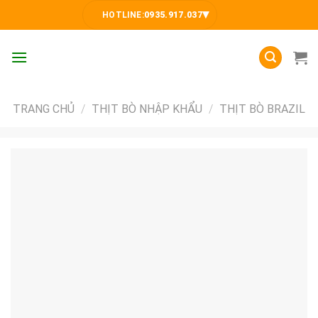
Skip
▾
HOTLINE:
0935.917.037
to
content
TRANG CHỦ
/
THỊT BÒ NHẬP KHẨU
/
THỊT BÒ BRAZIL