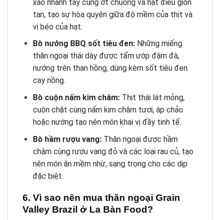
xào nhanh tay cùng ớt chuông và hạt điều giòn
tan, tạo sự hòa quyện giữa độ mềm của thịt và
vị béo của hạt.
Bò nướng BBQ sốt tiêu đen:
Những miếng
thăn ngoại thái dày được tẩm ướp đậm đà,
nướng trên than hồng, dùng kèm sốt tiêu đen
cay nồng.
Bò cuộn nấm kim châm:
Thịt thái lát mỏng,
cuộn chặt cùng nấm kim châm tươi, áp chảo
hoặc nướng tạo nên món khai vị đầy tinh tế.
Bò hầm rượu vang:
Thăn ngoại được hầm
chậm cùng rượu vang đỏ và các loại rau củ, tạo
nên món ăn mềm nhừ, sang trọng cho các dịp
đặc biệt.
6. Vì sao nên mua thăn ngoại Grain
Valley Brazil ở La Bàn Food?