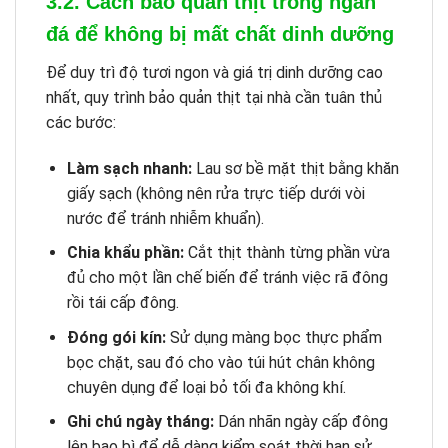
3.2. Cách bảo quản thịt trong ngăn
đá để không bị mất chất dinh dưỡng
Để duy trì độ tươi ngon và giá trị dinh dưỡng cao
nhất, quy trình bảo quản thịt tại nhà cần tuân thủ
các bước:
Làm sạch nhanh:
Lau sơ bề mặt thịt bằng khăn
giấy sạch (không nên rửa trực tiếp dưới vòi
nước để tránh nhiễm khuẩn).
Chia khẩu phần:
Cắt thịt thành từng phần vừa
đủ cho một lần chế biến để tránh việc rã đông
rồi tái cấp đông.
Đóng gói kín:
Sử dụng màng bọc thực phẩm
bọc chặt, sau đó cho vào túi hút chân không
chuyên dụng để loại bỏ tối đa không khí.
Ghi chú ngày tháng:
Dán nhãn ngày cấp đông
lên bao bì để dễ dàng kiểm soát thời hạn sử