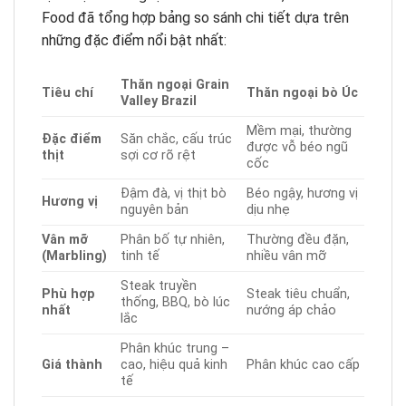
Food đã tổng hợp bảng so sánh chi tiết dựa trên
những đặc điểm nổi bật nhất:
Thăn ngoại Grain
Tiêu chí
Thăn ngoại bò Úc
Valley Brazil
Mềm mại, thường
Đặc điểm
Săn chắc, cấu trúc
được vỗ béo ngũ
thịt
sợi cơ rõ rệt
cốc
Đậm đà, vị thịt bò
Béo ngậy, hương vị
Hương vị
nguyên bản
dịu nhẹ
Vân mỡ
Phân bố tự nhiên,
Thường đều đặn,
(Marbling)
tinh tế
nhiều vân mỡ
Steak truyền
Phù hợp
Steak tiêu chuẩn,
thống, BBQ, bò lúc
nhất
nướng áp chảo
lắc
Phân khúc trung –
Giá thành
cao, hiệu quả kinh
Phân khúc cao cấp
tế