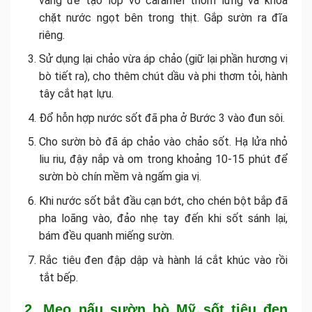
vàng để tạo lớp vỏ caramel thơm lừng và khóa
chặt nước ngọt bên trong thịt. Gắp sườn ra đĩa
riêng.
Sử dụng lại chảo vừa áp chảo (giữ lại phần hương vị
bò tiết ra), cho thêm chút dầu và phi thơm tỏi, hành
tây cắt hạt lựu.
Đổ hỗn hợp nước sốt đã pha ở Bước 3 vào đun sôi.
Cho sườn bò đã áp chảo vào chảo sốt. Hạ lửa nhỏ
liu riu, đậy nắp và om trong khoảng 10-15 phút để
sườn bò chín mềm và ngấm gia vị.
Khi nước sốt bắt đầu cạn bớt, cho chén bột bắp đã
pha loãng vào, đảo nhẹ tay đến khi sốt sánh lại,
bám đều quanh miếng sườn.
Rắc tiêu đen đập dập và hành lá cắt khúc vào rồi
tắt bếp.
2. Mẹo nấu sườn bò Mỹ sốt tiêu đen