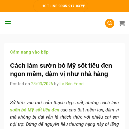
Skip
▾
HOTLINE:
0935.917.037
to
content
Cẩm nang vào bếp
Cách làm sườn bò Mỹ sốt tiêu đen
ngon mềm, đậm vị như nhà hàng
Posted on
28/03/2026
by
La Bàn Food
Sở hữu vân mỡ cẩm thạch đẹp mắt, nhưng cách làm
sườn bò Mỹ sốt tiêu đen
sao cho thịt mềm tan, đậm vị
mà không bị dai vẫn là thách thức với nhiều chị em
nội trợ. Đừng để nguyên liệu thượng hạng này bị lãng