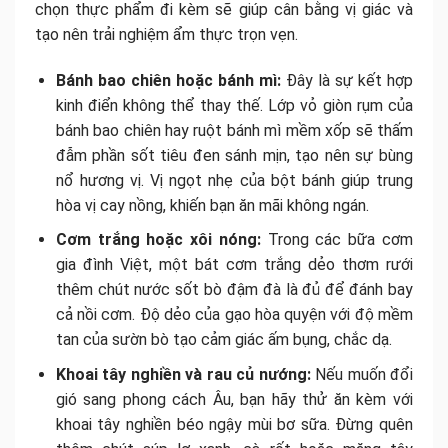
chọn thực phẩm đi kèm sẽ giúp cân bằng vị giác và
tạo nên trải nghiệm ẩm thực trọn vẹn.
Bánh bao chiên hoặc bánh mì:
Đây là sự kết hợp
kinh điển không thể thay thế. Lớp vỏ giòn rụm của
bánh bao chiên hay ruột bánh mì mềm xốp sẽ thấm
đẫm phần sốt tiêu đen sánh mịn, tạo nên sự bùng
nổ hương vị. Vị ngọt nhẹ của bột bánh giúp trung
hòa vị cay nồng, khiến bạn ăn mãi không ngán.
Cơm trắng hoặc xôi nóng:
Trong các bữa cơm
gia đình Việt, một bát cơm trắng dẻo thơm rưới
thêm chút nước sốt bò đậm đà là đủ để đánh bay
cả nồi cơm. Độ dẻo của gạo hòa quyện với độ mềm
tan của sườn bò tạo cảm giác ấm bụng, chắc dạ.
Khoai tây nghiền và rau củ nướng:
Nếu muốn đổi
gió sang phong cách Âu, bạn hãy thử ăn kèm với
khoai tây nghiền béo ngậy mùi bơ sữa. Đừng quên