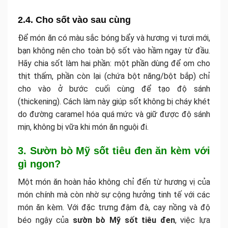
2.4. Cho sốt vào sau cùng
Để món ăn có màu sắc bóng bẩy và hương vị tươi mới,
bạn không nên cho toàn bộ sốt vào hầm ngay từ đầu.
Hãy chia sốt làm hai phần: một phần dùng để om cho
thịt thấm, phần còn lại (chứa bột năng/bột bắp) chỉ
cho vào ở bước cuối cùng để tạo độ sánh
(thickening). Cách làm này giúp sốt không bị cháy khét
do đường caramel hóa quá mức và giữ được độ sánh
mịn, không bị vữa khi món ăn nguội đi.
3. Sườn bò Mỹ sốt tiêu đen ăn kèm với
gì ngon?
Một món ăn hoàn hảo không chỉ đến từ hương vị của
món chính mà còn nhờ sự cộng hưởng tinh tế với các
món ăn kèm. Với đặc trưng đậm đà, cay nồng và độ
béo ngậy của
sườn bò Mỹ sốt tiêu đen
, việc lựa