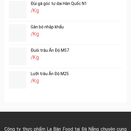
Đùi gà góc tư dai Hàn Quốc N1
/Kg
Gân bò nhập khẩu
/Kg
Đuôi trâu Ấn Độ M57
/Kg
Lưỡi trâu Ấn Độ M25
/Kg
Công ty thực phẩm La Bàn Food tại Đà Nẵng chuyên cung