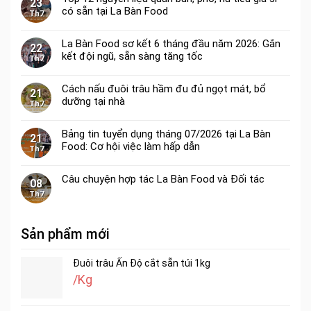
23
có sẵn tại La Bàn Food
Th7
La Bàn Food sơ kết 6 tháng đầu năm 2026: Gắn
22
kết đội ngũ, sẵn sàng tăng tốc
Th7
Cách nấu đuôi trâu hầm đu đủ ngọt mát, bổ
21
dưỡng tại nhà
Th7
Bảng tin tuyển dụng tháng 07/2026 tại La Bàn
21
Food: Cơ hội việc làm hấp dẫn
Th7
Câu chuyện hợp tác La Bàn Food và Đối tác
08
Th7
Sản phẩm mới
Đuôi trâu Ấn Độ cắt sẵn túi 1kg
/Kg