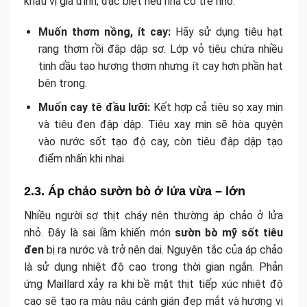
khẩu vị gia đình, đặc biệt nếu nhà có trẻ nhỏ.
Muốn thơm nồng, ít cay:
Hãy sử dụng tiêu hạt
rang thơm rồi đập dập sơ. Lớp vỏ tiêu chứa nhiều
tinh dầu tạo hương thơm nhưng ít cay hơn phần hạt
bên trong.
Muốn cay tê đầu lưỡi:
Kết hợp cả tiêu sọ xay mịn
và tiêu đen đập dập. Tiêu xay mịn sẽ hòa quyện
vào nước sốt tạo độ cay, còn tiêu đập dập tạo
điểm nhấn khi nhai.
2.3. Áp chảo sườn bò ở lửa vừa – lớn
Nhiều người sợ thịt cháy nên thường áp chảo ở lửa
nhỏ. Đây là sai lầm khiến món
sườn bò mỹ sốt tiêu
đen
bị ra nước và trở nên dai. Nguyên tắc của áp chảo
là sử dụng nhiệt độ cao trong thời gian ngắn. Phản
ứng Maillard xảy ra khi bề mặt thịt tiếp xúc nhiệt độ
cao sẽ tạo ra màu nâu cánh gián đẹp mắt và hương vị