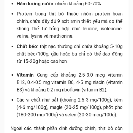
Hàm lượng nước
: chiếm khoảng 60-70%
Protein trong thịt bò thuộc nhóm protein hoàn
chỉnh, chứa đầy đủ 9 axit amin thiết yếu mà cơ thể
không thể tự tổng hợp như leucine, isoleucine,
valine, lysine và methionine.
Chất béo
: thịt nạc thường chỉ chứa khoảng 5-10g
chất béo/100g, gầu hoặc ba chỉ có thể dao động
từ 15-20g hoặc cao hơn.
Vitamin
: Cung cấp khoảng 2.5-3.0 mcg vitamin
B12, 0.4-0.5 mg vitamin B6, 4-5 mg niacin (vitamin
B3) và khoảng 0.2 mg riboflavin (vitamin B2).
Các vi chất như sắt (khoảng 2.5-3 mg/100g), kẽm
(4-6 mg/100g), magie (20-25 mg/100g), phốt pho
(180-200 mg/100g) và selen (20-30 mcg/100g).
Ngoài các thành phần dinh dưỡng chính, thịt bò còn