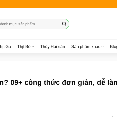
hịt Gà
Thịt Bò
Thủy Hải sản
Sản phẩm khác
Blo
n? 09+ công thức đơn giản, dễ là