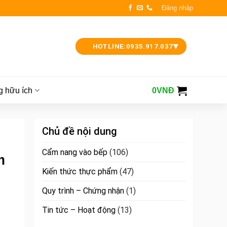
Đăng nhập
▾
HOTLINE:
0935.917.037
g hữu ích
0
VNĐ
Chủ đề nội dung
Cẩm nang vào bếp
(106)
m
Kiến thức thực phẩm
(47)
Quy trình – Chứng nhận
(1)
Tin tức – Hoạt động
(13)