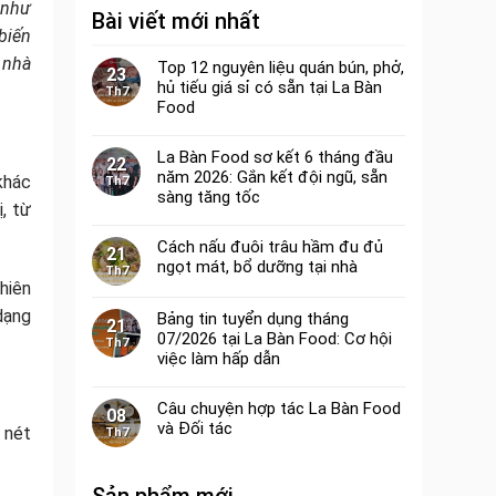
 như
Bài viết mới nhất
biến
 nhà
Top 12 nguyên liệu quán bún, phở,
23
hủ tiếu giá sỉ có sẵn tại La Bàn
Th7
Food
La Bàn Food sơ kết 6 tháng đầu
22
năm 2026: Gắn kết đội ngũ, sẵn
khác
Th7
sàng tăng tốc
ị, từ
Cách nấu đuôi trâu hầm đu đủ
21
ngọt mát, bổ dưỡng tại nhà
Th7
chiên
dạng
Bảng tin tuyển dụng tháng
21
07/2026 tại La Bàn Food: Cơ hội
Th7
việc làm hấp dẫn
Câu chuyện hợp tác La Bàn Food
08
và Đối tác
 nét
Th7