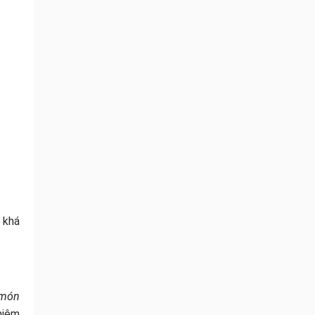
 khá
 món
hiệm