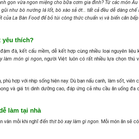
nh gọn vừa ngon miệng cho bữa cơm gia đình? Từ các món Âu
ũi như bò nướng lá lốt, bò xào sả ớt… tất cả đều dễ dàng chế 
iết của La Bàn Food để bỏ túi công thức chuẩn vị và biến căn bếp
t yêu thích?
vị đậm đà, kết cấu mềm, dễ kết hợp cùng nhiều loại nguyên liệu 
ay làm món gì ngon
, người Việt luôn có rất nhiều lựa chọn thú v
n, phù hợp với nhịp sống hiện nay. Dù bạn nấu canh, làm sốt, viên 
ọng và giá trị dinh dưỡng cao, đáp ứng cả nhu cầu ăn uống đa 
 dễ làm tại nhà
ân vân mỗi khi nghĩ đến
thịt bò xay làm gì ngon
. Mỗi món ăn sẽ có