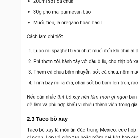
200ml sốt cà chua
30g phô mai parmesan bào
Muối, tiêu, lá oregano hoặc basil
Cách làm chi tiết
Luộc mì spaghetti với chút muối đến khi chín al de
Phi thơm tỏi, hành tây với dầu ô liu, cho thịt bò x
Thêm cà chua băm nhuyễn, sốt cà chua, nêm muối,
Trình bày mì ra đĩa, chan sốt bò bằm lên trên, r
Nếu cân nhắc
thịt bò xay nên làm món gì ngon
bạn 
dễ làm và phù hợp khẩu vị nhiều thành viên trong gia
2.3 Taco bò xay
Taco bò xay là món ăn đặc trưng Mexico, cực hợp 
gì ngon
. Lớp vỏ giòn tan hoặc mềm dai, kết hợp cùn