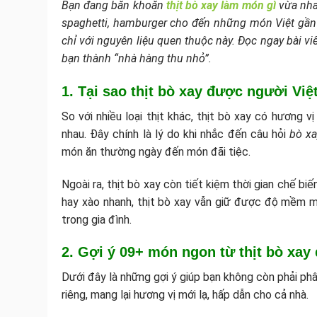
Bạn đang băn khoăn
thịt bò xay làm món gì
vừa nha
spaghetti, hamburger cho đến những món Việt gần g
chỉ với nguyên liệu quen thuộc này. Đọc ngay bài v
bạn thành “nhà hàng thu nhỏ”.
1. Tại sao thịt bò xay được người Việ
So với nhiều loại thịt khác, thịt bò xay có hương 
nhau. Đây chính là lý do khi nhắc đến câu hỏi
bò x
món ăn thường ngày đến món đãi tiệc.
Ngoài ra, thịt bò xay còn tiết kiệm thời gian chế biế
hay xào nhanh, thịt bò xay vẫn giữ được độ mềm m
trong gia đình.
2. Gợi ý 09+ món ngon từ thịt bò xay
Dưới đây là những gợi ý giúp bạn không còn phải ph
riêng, mang lại hương vị mới lạ, hấp dẫn cho cả nhà.