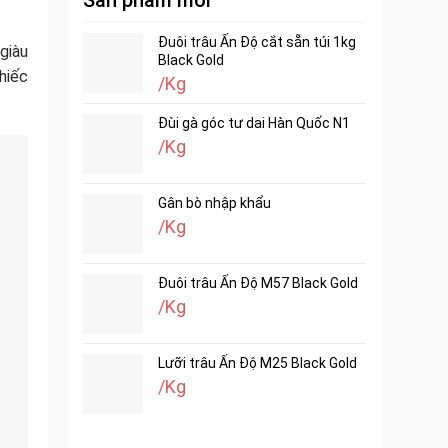
Sản phẩm mới
Đuôi trâu Ấn Độ cắt sẵn túi 1kg
giàu
Black Gold
hiếc
/Kg
Đùi gà góc tư dai Hàn Quốc N1
/Kg
Gân bò nhập khẩu
/Kg
Đuôi trâu Ấn Độ M57 Black Gold
/Kg
Lưỡi trâu Ấn Độ M25 Black Gold
/Kg