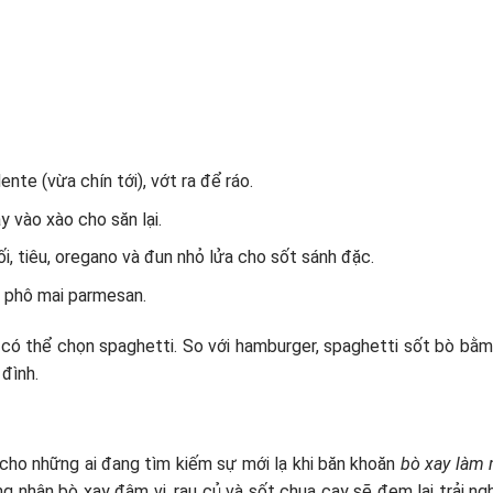
nte (vừa chín tới), vớt ra để ráo.
ay vào xào cho săn lại.
 tiêu, oregano và đun nhỏ lửa cho sốt sánh đặc.
ắc phô mai parmesan.
có thể chọn spaghetti. So với hamburger, spaghetti sốt bò bằm
 đình.
cho những ai đang tìm kiếm sự mới lạ khi băn khoăn
bò xay làm
g nhân bò xay đậm vị, rau củ và sốt chua cay sẽ đem lại trải ng