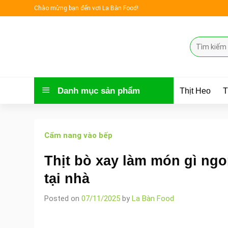
Skip
Chào mừng bạn đến vơi La Bàn Food!
to
content
Tìm
kiếm:
Danh mục sản phẩm
Thịt Heo
T
Cẩm nang vào bếp
Thịt bò xay làm món gì ngo
tại nhà
Posted on
07/11/2025
by
La Bàn Food