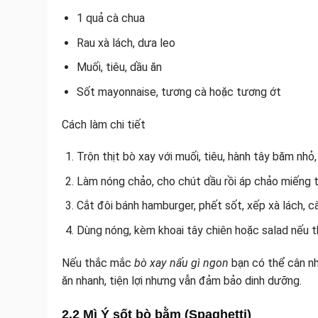
1 quả cà chua
Rau xà lách, dưa leo
Muối, tiêu, dầu ăn
Sốt mayonnaise, tương cà hoặc tương ớt
Cách làm chi tiết
Trộn thịt bò xay với muối, tiêu, hành tây băm nh
Làm nóng chảo, cho chút dầu rồi áp chảo miếng t
Cắt đôi bánh hamburger, phết sốt, xếp xà lách, cà
Dùng nóng, kèm khoai tây chiên hoặc salad nếu t
Nếu thắc mắc
bò xay nấu gì ngon
bạn có thể cân nh
ăn nhanh, tiện lợi nhưng vẫn đảm bảo dinh dưỡng.
2.2 Mì Ý sốt bò bằm (Spaghetti)