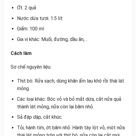
Ớt: 2 quả
Nước dừa tươi: 1.5 lít
Giấm: 100 ml
Gia vị khác: Muối, đường, dầu ăn,…
Cách làm
Sơ chế nguyên liệu:
Thịt bò: Rửa sạch, dùng khăn ẩm lau khô rồi thái lát
mỏng.
Các loại khác: Bóc vỏ và bỏ mắt dứa, cắt nửa quả
thành lát mỏng, nửa còn lại băm nhỏ.
Sả đập dập, cắt khúc.
Tỏi, hành tím, ớt băm nhỏ. Hành tây lột vỏ, một nửa
thái lát mỏng trộn với thịt bò, nửa còn lại cắt múi