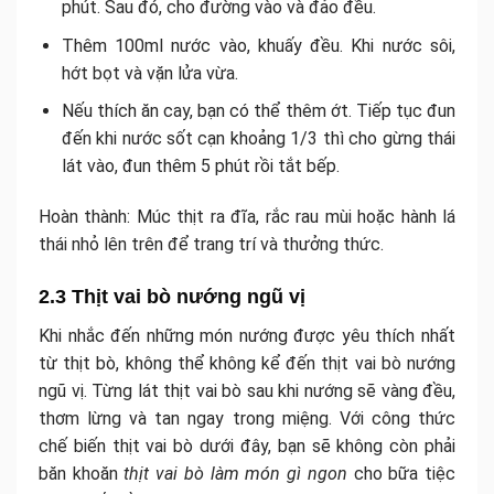
phút. Sau đó, cho đường vào và đảo đều.
Thêm 100ml nước vào, khuấy đều. Khi nước sôi,
hớt bọt và vặn lửa vừa.
Nếu thích ăn cay, bạn có thể thêm ớt. Tiếp tục đun
đến khi nước sốt cạn khoảng 1/3 thì cho gừng thái
lát vào, đun thêm 5 phút rồi tắt bếp.
Hoàn thành: Múc thịt ra đĩa, rắc rau mùi hoặc hành lá
thái nhỏ lên trên để trang trí và thưởng thức.
2.3 Thịt vai bò nướng ngũ vị
Khi nhắc đến những món nướng được yêu thích nhất
từ thịt bò, không thể không kể đến thịt vai bò nướng
ngũ vị. Từng lát thịt vai bò sau khi nướng sẽ vàng đều,
thơm lừng và tan ngay trong miệng. Với công thức
chế biến thịt vai bò dưới đây, bạn sẽ không còn phải
băn khoăn
thịt vai bò làm món gì ngon
cho bữa tiệc