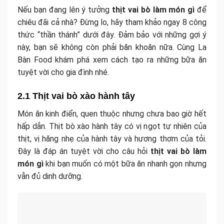
Nếu bạn đang lên ý tưởng
thịt vai bò làm món gì
để
chiêu đãi cả nhà? Đừng lo, hãy tham khảo ngay 8 công
thức “thần thánh” dưới đây. Đảm bảo với những gợi ý
này, bạn sẽ không còn phải băn khoăn nữa. Cùng La
Bàn Food khám phá xem cách tạo ra những bữa ăn
tuyệt vời cho gia đình nhé.
2.1 Thịt vai bò xào hành tây
Món ăn kinh điển, quen thuộc nhưng chưa bao giờ hết
hấp dẫn. Thịt bò xào hành tây có vị ngọt tự nhiên của
thịt, vị hăng nhẹ của hành tây và hương thơm của tỏi.
Đây là đáp án tuyệt vời cho câu hỏi
thịt vai bò làm
món gì
khi bạn muốn có một bữa ăn nhanh gọn nhưng
vẫn đủ dinh dưỡng.