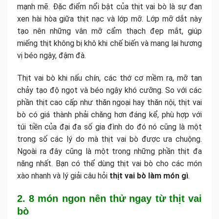
mạnh mẽ. Đặc điểm nổi bật của thịt vai bò là sự đan
xen hài hòa giữa thịt nạc và lớp mỡ. Lớp mỡ dắt này
tạo nên những vân mỡ cẩm thạch đẹp mắt, giúp
miếng thịt không bị khô khi chế biến và mang lại hương
vị béo ngậy, đậm đà.
Thịt vai bò khi nấu chín, các thớ cơ mềm ra, mỡ tan
chảy tạo độ ngọt và béo ngậy khó cưỡng. So với các
phần thịt cao cấp như thăn ngoại hay thăn nội, thịt vai
bò có giá thành phải chăng hơn đáng kể, phù hợp với
túi tiền của đại đa số gia đình do đó nó cũng là một
trong số các lý do mà thịt vai bò được ưa chuộng.
Ngoài ra đây cũng là một trong những phần thịt đa
năng nhất. Bạn có thể dùng thịt vai bò cho các món
xào nhanh và lý giải câu hỏi
thịt vai bò làm món gì
.
2. 8 món ngon nên thử ngay từ thịt vai
bò