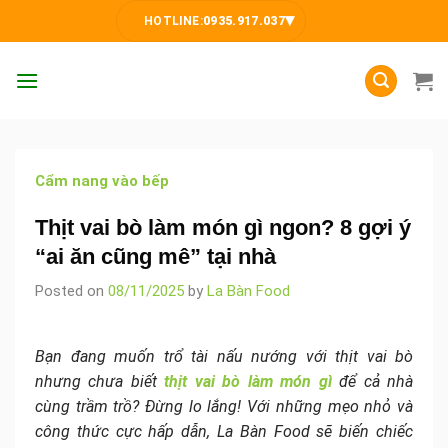
Skip
▾
HOTLINE:
0935.917.037
to
content
Cẩm nang vào bếp
Thịt vai bò làm món gì ngon? 8 gợi ý
“ai ăn cũng mê” tại nhà
Posted on
08/11/2025
by
La Bàn Food
Bạn đang muốn trổ tài nấu nướng với thịt vai bò
nhưng chưa biết
thịt vai bò làm món gì
để cả nhà
cùng trầm trồ? Đừng lo lắng! Với những mẹo nhỏ và
công thức cực hấp dẫn, La Bàn Food sẽ biến chiếc