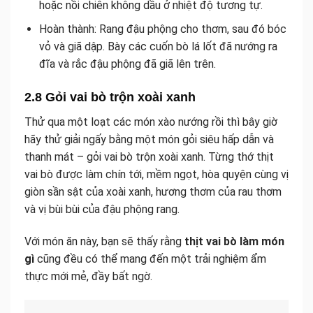
hoặc nồi chiên không dầu ở nhiệt độ tương tự.
Hoàn thành: Rang đậu phộng cho thơm, sau đó bóc
vỏ và giã dập. Bày các cuốn bò lá lốt đã nướng ra
đĩa và rắc đậu phộng đã giã lên trên.
2.8 Gỏi vai bò trộn xoài xanh
Thử qua một loạt các món xào nướng rồi thì bây giờ
hãy thử giải ngấy bằng một món gỏi siêu hấp dẫn và
thanh mát – gỏi vai bò trộn xoài xanh. Từng thớ thịt
vai bò được làm chín tới, mềm ngọt, hòa quyện cùng vị
giòn sần sật của xoài xanh, hương thơm của rau thơm
và vị bùi bùi của đậu phộng rang.
Với món ăn này, bạn sẽ thấy rằng
thịt vai bò làm món
gì
cũng đều có thể mang đến một trải nghiệm ẩm
thực mới mẻ, đầy bất ngờ.