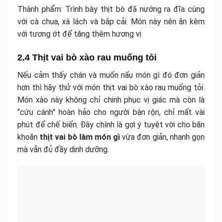
Thành phẩm: Trình bày thịt bò đã nướng ra đĩa cùng
với cà chua, xà lách và bắp cải. Món này nên ăn kèm
với tương ớt để tăng thêm hương vị
2.4 Thịt vai bò xào rau muống tỏi
Nếu cảm thấy chán và muốn nấu món gì đó đơn giản
hơn thì hãy thử với món thịt vai bò xào rau muống tỏi.
Món xào này không chỉ chinh phục vị giác mà còn là
“cứu cánh” hoàn hảo cho người bận rộn, chỉ mất vài
phút để chế biến. Đây chính là gợi ý tuyệt vời cho băn
khoăn
thịt vai bò làm món gì
vừa đơn giản, nhanh gọn
mà vẫn đủ đầy dinh dưỡng.