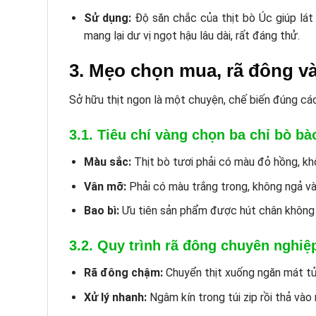
Sử dụng:
Độ săn chắc của thịt bò Úc giúp lát
mang lại dư vị ngọt hậu lâu dài, rất đáng thử.
3. Mẹo chọn mua, rã đông v
Sở hữu thịt ngon là một chuyện, chế biến đúng các
3.1. Tiêu chí vàng chọn ba chỉ bò bà
Màu sắc:
Thịt bò tươi phải có màu đỏ hồng, kh
Vân mỡ:
Phải có màu trắng trong, không ngả và
Bao bì:
Ưu tiên sản phẩm được hút chân không đ
3.2. Quy trình rã đông chuyên nghiệ
Rã đông chậm:
Chuyển thịt xuống ngăn mát tủ l
Xử lý nhanh:
Ngâm kín trong túi zip rồi thả vào 