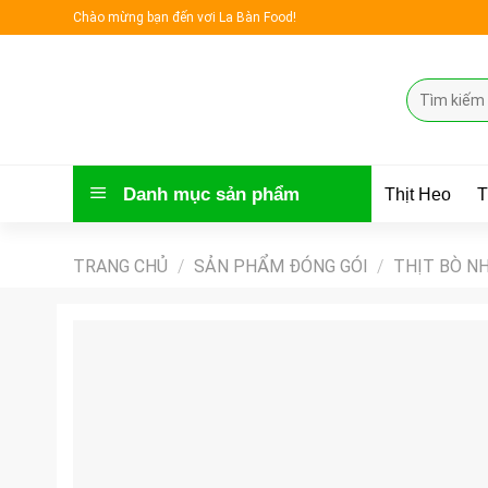
Skip
Chào mừng bạn đến vơi La Bàn Food!
to
content
Tìm
kiếm:
Danh mục sản phẩm
Thịt Heo
T
TRANG CHỦ
/
SẢN PHẨM ĐÓNG GÓI
/
THỊT BÒ N