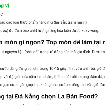
ng vị
°C.
oặc các loại thực phẩm nặng mùi (hải sản, gia vị mạnh).
rước) để đảm bảo chất lượng hàng hóa luôn được xoay vòng.
làm món gì ngon? Top món dễ làm tại 
t
là nguyên liệu “phải có” trong tủ đông của mỗi gia đình. Dưới
 nước dùng đang sôi chỉ trong 10-15 giây. Thịt vừa chín tới, giữ
ợp với độ giòn của nấm kim châm, thêm chút sốt nướng đậm đà, đ
i gian cực ngắn giúp thịt không bị ra nước, miếng thịt vẫn giữ 
àng tại Đà Nẵng chọn La Bàn Food?