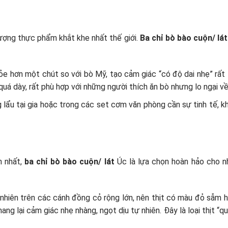
lượng thực phẩm khắt khe nhất thế giới.
Ba chỉ bò bào cuộn/ lát
e hơn một chút so với bò Mỹ, tạo cảm giác “có độ dai nhẹ” rất t
quá dày, rất phù hợp với những người thích ăn bò nhưng lo ngại v
lẩu tại gia hoặc trong các set cơm văn phòng cần sự tinh tế, k
n nhất,
ba chỉ bò bào cuộn/ lát
Úc là lựa chọn hoàn hảo cho n
hiên trên các cánh đồng cỏ rộng lớn, nên thịt có màu đỏ sẫm h
ng lại cảm giác nhẹ nhàng, ngọt dịu tự nhiên. Đây là loại thịt “qu