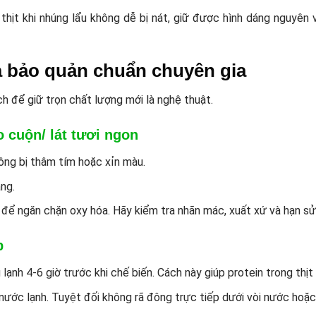
 thịt khi nhúng lẩu không dễ bị nát, giữ được hình dáng nguyê
à bảo quản chuẩn chuyên gia
h để giữ trọn chất lượng mới là nghệ thuật.
o cuộn/ lát tươi ngon
ông bị thâm tím hoặc xỉn màu.
ng.
ể ngăn chặn oxy hóa. Hãy kiểm tra nhãn mác, xuất xứ và hạn sử 
p
ạnh 4-6 giờ trước khi chế biến. Cách này giúp protein trong thịt 
nước lạnh. Tuyệt đối không rã đông trực tiếp dưới vòi nước hoặc l