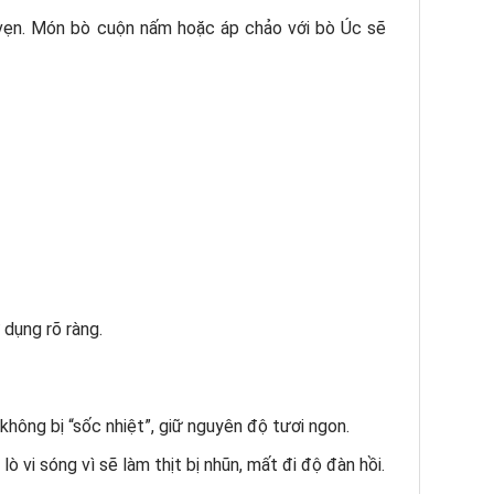
n vẹn. Món bò cuộn nấm hoặc áp chảo với bò Úc sẽ
dụng rõ ràng.
không bị “sốc nhiệt”, giữ nguyên độ tươi ngon.
ò vi sóng vì sẽ làm thịt bị nhũn, mất đi độ đàn hồi.