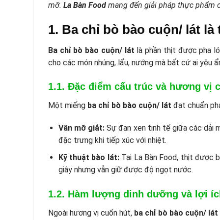
mỡ.
La Bàn Food
mang đến giải pháp thực phẩm ch
1. Ba chỉ bò bào cuộn/ lát l
Ba chỉ bò bào cuộn/ lát
là phần thịt được pha ló
cho các món nhúng, lẩu, nướng mà bất cứ ai yêu 
1.1. Đặc điểm cấu trúc và hương vị c
Một miếng
ba chỉ bò bào cuộn/ lát
đạt chuẩn phải
Vân mỡ giắt:
Sự đan xen tinh tế giữa các dải m
đặc trưng khi tiếp xúc với nhiệt.
Kỹ thuật bào lát:
Tại La Bàn Food, thịt được b
giây nhưng vẫn giữ được độ ngọt nước.
1.2. Hàm lượng dinh dưỡng và lợi í
Ngoài hương vị cuốn hút,
ba chỉ bò bào cuộn/ lát