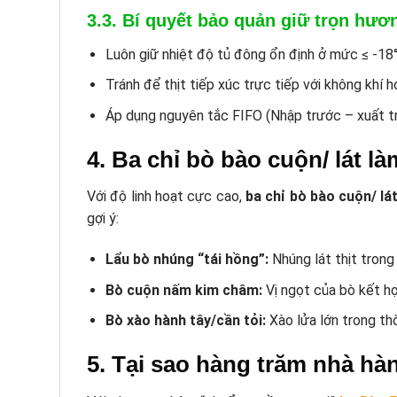
3.3. Bí quyết bảo quản giữ trọn hươ
Luôn giữ nhiệt độ tủ đông ổn định ở mức ≤ -18
Tránh để thịt tiếp xúc trực tiếp với không khí h
Áp dụng nguyên tắc FIFO (Nhập trước – xuất t
4. Ba chỉ bò bào cuộn/ lát 
Với độ linh hoạt cực cao,
ba chỉ bò bào cuộn/ lá
gợi ý:
Lẩu bò nhúng “tái hồng”:
Nhúng lát thịt trong
Bò cuộn nấm kim châm:
Vị ngọt của bò kết h
Bò xào hành tây/cần tỏi:
Xào lửa lớn trong thờ
5. Tại sao hàng trăm nhà h