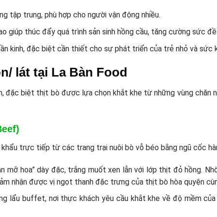
g tập trung, phù hợp cho người vận động nhiều.
 giúp thúc đẩy quá trình sản sinh hồng cầu, tăng cường sức đề
n kinh, đặc biệt cần thiết cho sự phát triển của trẻ nhỏ và sức
n/ lát tại La Bàn Food
 đặc biệt thịt bò được lựa chọn khắt khe từ những vùng chăn n
Beef)
hẩu trực tiếp từ các trang trại nuôi bò vỗ béo bằng ngũ cốc hà
n mỡ hoa” dày đặc, trắng muốt xen lẫn với lớp thịt đỏ hồng. Nhờ 
cảm nhận được vị ngọt thanh đặc trưng của thịt bò hòa quyện cùn
ng lẩu buffet, nơi thực khách yêu cầu khắt khe về độ mềm của t
.