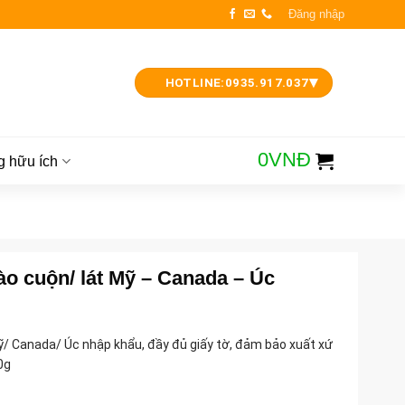
Đăng nhập
▾
HOTLINE:
0935.917.037
0
VNĐ
g hữu ích
ào cuộn/ lát Mỹ – Canada – Úc
ỹ/ Canada/ Úc nhập khẩu, đầy đủ giấy tờ, đảm bảo xuất xứ
0g