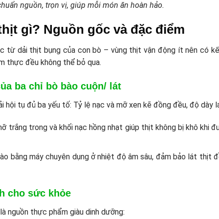
uẩn nguồn, trọn vị, giúp mỗi món ăn hoàn hảo.
à thịt gì? Nguồn gốc và đặc điểm
c từ dải thịt bụng của con bò – vùng thịt vận động ít nên có kế
ẩm thực đều không thể bỏ qua.
ủa ba chỉ bò bào cuộn/ lát
 hội tụ đủ ba yếu tố: Tỷ lệ nạc và mỡ xen kẽ đồng đều, độ dày l
ỡ trắng trong và khối nạc hồng nhạt giúp thịt không bị khô khi đ
ào bằng máy chuyên dụng ở nhiệt độ âm sâu, đảm bảo lát thịt đề
ch cho sức khỏe
là nguồn thực phẩm giàu dinh dưỡng: