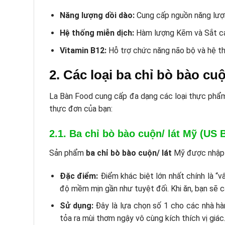
Năng lượng dồi dào:
Cung cấp nguồn năng lượn
Hệ thống miễn dịch:
Hàm lượng Kẽm và Sắt cao
Vitamin B12:
Hỗ trợ chức năng não bộ và hệ thầ
2. Các loại ba chỉ bò bào cuộ
La Bàn Food cung cấp đa dạng các loại thực phẩm,
thực đơn của bạn:
2.1. Ba chỉ bò bào cuộn/ lát Mỹ (US 
Sản phẩm
ba chỉ bò bào cuộn/ lát
Mỹ được nhập k
Đặc điểm:
Điểm khác biệt lớn nhất chính là “vâ
độ mềm mịn gần như tuyệt đối. Khi ăn, bạn sẽ 
Sử dụng:
Đây là lựa chọn số 1 cho các nhà hà
tỏa ra mùi thơm ngậy vô cùng kích thích vị giác