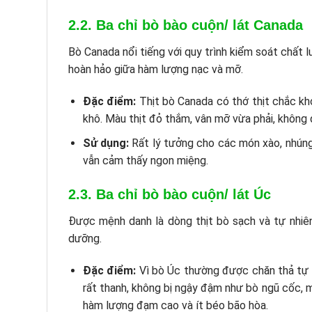
2.2. Ba chỉ bò bào cuộn/ lát Canada
Bò Canada nổi tiếng với quy trình kiểm soát chất 
hoàn hảo giữa hàm lượng nạc và mỡ.
Đặc điểm:
Thịt bò Canada có thớ thịt chắc khỏ
khô. Màu thịt đỏ thắm, vân mỡ vừa phải, không 
Sử dụng:
Rất lý tưởng cho các món xào, nhúng 
vẫn cảm thấy ngon miệng.
2.3. Ba chỉ bò bào cuộn/ lát Úc
Được mệnh danh là dòng thịt bò sạch và tự nhiê
dưỡng.
Đặc điểm:
Vì bò Úc thường được chăn thả tự n
rất thanh, không bị ngậy đậm như bò ngũ cốc, ma
hàm lượng đạm cao và ít béo bão hòa.