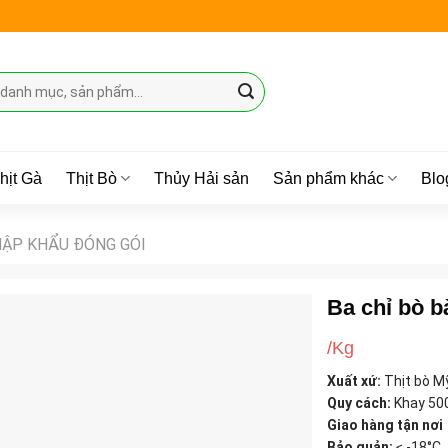
hịt Gà
Thịt Bò
Thủy Hải sản
Sản phẩm khác
Blo
HẬP KHẨU ĐÓNG GÓI
Ba chỉ bò b
/Kg
Xuất xứ:
Thịt bò M
Quy cách:
Khay 50
Giao hàng tận nơi
Bảo quản:
≤ -18°C