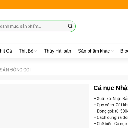
hịt Gà
Thịt Bò
Thủy Hải sản
Sản phẩm khác
Blo
 SẢN ĐÓNG GÓI
Cá nục Nhậ
– Xuất xứ: Nhật Bả
– Quy cách: Cắt kh
– Đóng gói: túi 50
– Cách dùng: rã đô
– Chế biến: Cá nục