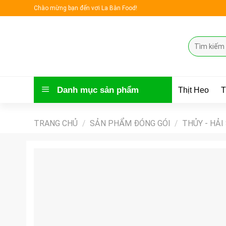
Skip
Chào mừng bạn đến vơi La Bàn Food!
to
content
Tìm
kiếm:
Danh mục sản phẩm
Thịt Heo
T
TRANG CHỦ
/
SẢN PHẨM ĐÓNG GÓI
/
THỦY - HẢI