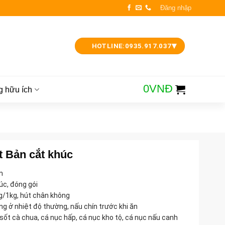
Đăng nhập
▾
HOTLINE:
0935.917.037
0
VNĐ
g hữu ích
t Bản cắt khúc
n
úc, đóng gói
0g/1kg, hút chân không
ng ở nhiệt độ thường, nấu chín trước khi ăn
 sốt cà chua, cá nục hấp, cá nục kho tộ, cá nục nấu canh