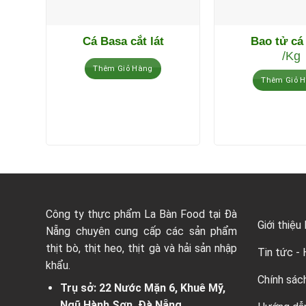
Cá Basa cắt lát
Bao tử cá
/Kg
Thêm Giỏ Hàng
Thêm Giỏ 
Công ty thực phẩm La Bàn Food tại Đà
Giới thiệu
Nẵng chuyên cung cấp các sản phẩm
thịt bò, thịt heo, thịt gà và hải sản nhập
Tin tức -
khẩu.
Chính sác
Trụ sở: 22 Nước Mặn 6, Khuê Mỹ,
Ngũ Hành Sơn, Đà Nẵng.