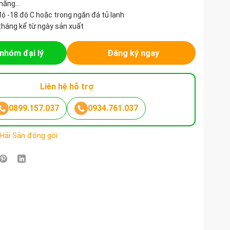
 măng…
độ -18 độ C hoặc trong ngăn đá tủ lạnh
tháng kể từ ngày sản xuất
nhóm đại lý
Đăng ký ngay
Liên hệ hỗ trợ
0899.157.037
0934.761.037
 Hải Sản đóng gói