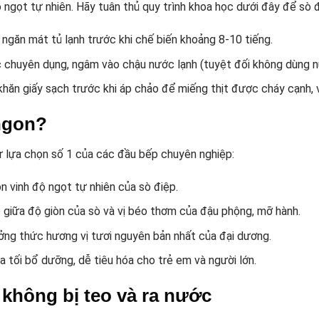
ộ ngọt tự nhiên. Hãy tuân thủ quy trình khoa học dưới đây để sò 
găn mát tủ lạnh trước khi chế biến khoảng 8-10 tiếng.
 chuyên dụng, ngâm vào chậu nước lạnh (tuyệt đối không dùng nước
hăn giấy sạch trước khi áp chảo để miếng thịt được cháy cạnh,
 ngon?
sự lựa chọn số 1 của các đầu bếp chuyên nghiệp:
n vinh độ ngọt tự nhiên của sò điệp.
giữa độ giòn của sò và vị béo thơm của đậu phộng, mỡ hành.
ng thức hương vị tươi nguyên bản nhất của đại dương.
 tối bổ dưỡng, dễ tiêu hóa cho trẻ em và người lớn.
 không bị teo và ra nước