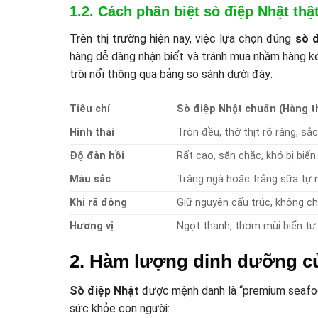
1.2. Cách phân biệt sò điệp Nhật thật
Trên thị trường hiện nay, việc lựa chọn đúng
sò 
hàng dễ dàng nhận biết và tránh mua nhầm hàng k
trôi nổi thông qua bảng so sánh dưới đây:
Tiêu chí
Sò điệp Nhật chuẩn (Hàng t
Hình thái
Tròn đều, thớ thịt rõ ràng, sắ
Độ đàn hồi
Rất cao, săn chắc, khó bị biế
Màu sắc
Trắng ngà hoặc trắng sữa tự 
Khi rã đông
Giữ nguyên cấu trúc, không c
Hương vị
Ngọt thanh, thơm mùi biển tự
2. Hàm lượng dinh dưỡng củ
Sò điệp Nhật
được mệnh danh là “premium seafood
sức khỏe con người: