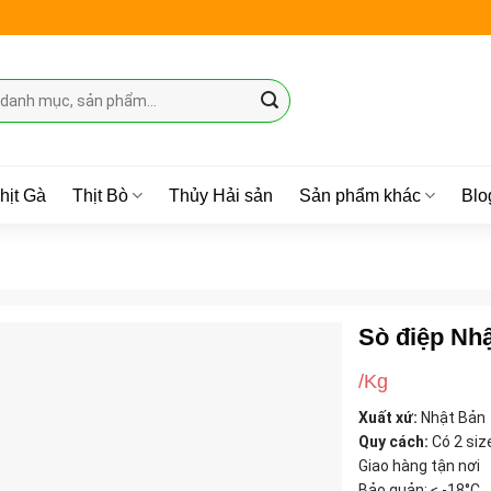
hịt Gà
Thịt Bò
Thủy Hải sản
Sản phẩm khác
Blo
Sò điệp Nh
/Kg
Xuất xứ:
Nhật Bản
Quy cách:
Có 2 siz
Giao hàng tận nơi
Bảo quản: ≤ -18°C