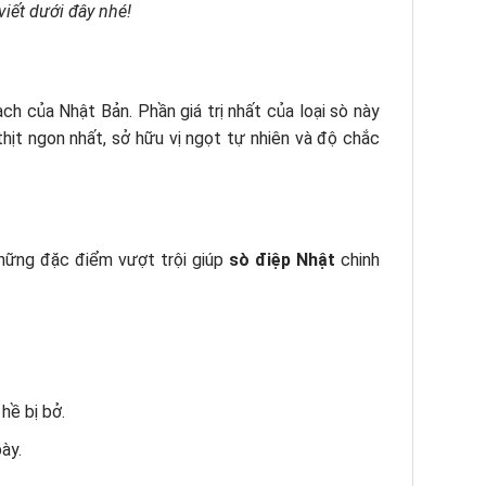
iết dưới đây nhé!
sạch của Nhật Bản. Phần giá trị nhất của loại sò này
thịt ngon nhất, sở hữu vị ngọt tự nhiên và độ chắc
những đặc điểm vượt trội giúp
sò điệp Nhật
chinh
hề bị bở.
ày.