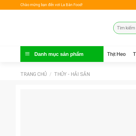
Skip
Chào mừng bạn đến vơi La Bàn Food!
to
content
Tìm
kiếm:
Danh mục sản phẩm
Thịt Heo
T
TRANG CHỦ
/
THỦY - HẢI SẢN