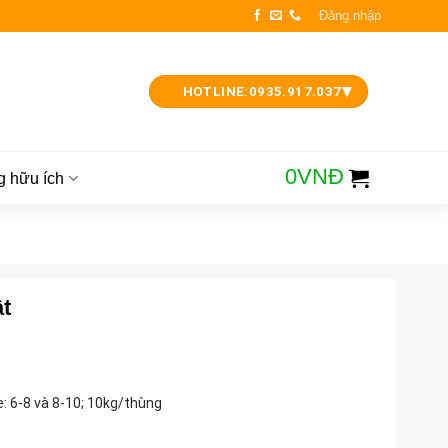
Đăng nhập
▾
HOTLINE:
0935.917.037
0
VNĐ
g hữu ích
ật
e: 6-8 và 8-10; 10kg/thùng