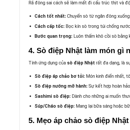
Rã đông sai cách sẽ làm mất đi cấu trúc thịt và đ
Cách tốt nhất:
Chuyển sò từ ngăn đông xuống n
Cách cấp tốc:
Bọc kín sò trong túi chống nước
Bước quan trọng:
Luôn thấm khô cồi sò bằng k
4. Sò điệp Nhật làm món gì
Tính ứng dụng của
sò điệp Nhật
rất đa dạng, là 
Sò điệp áp chảo bơ tỏi:
Món kinh điển nhất, tô
Sò điệp nướng mỡ hành:
Sự kết hợp hoàn hảo 
Sashimi sò điệp:
Dành cho những ai muốn thưở
Súp/Cháo sò điệp:
Mang lại bữa sáng hoặc bữa
5. Mẹo áp chảo sò điệp Nhật