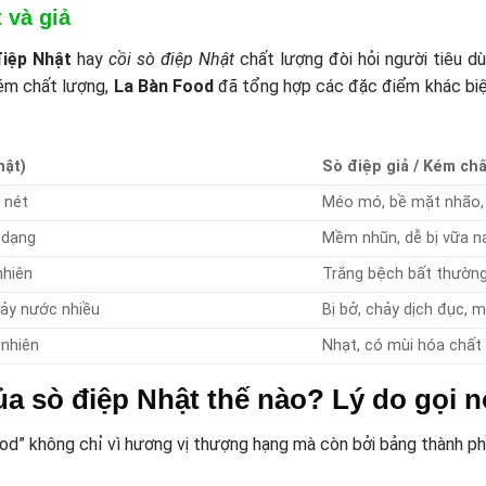
 và giả
điệp Nhật
hay
cồi sò điệp Nhật
chất lượng đòi hỏi người tiêu d
ém chất lượng,
La Bàn Food
đã tổng hợp các đặc điểm khác biệt
hật)
Sò điệp giả / Kém ch
c nét
Méo mó, bề mặt nhão, 
n dạng
Mềm nhũn, dễ bị vữa n
nhiên
Trắng bệch bất thường
hảy nước nhiều
Bị bở, chảy dịch đục, 
 nhiên
Nhạt, có mùi hóa chất 
a sò điệp Nhật thế nào? Lý do gọi 
” không chỉ vì hương vị thượng hạng mà còn bởi bảng thành phần