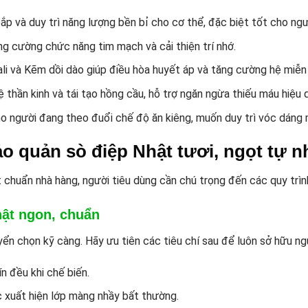
p và duy trì năng lượng bền bỉ cho cơ thể, đặc biệt tốt cho ngư
g cường chức năng tim mạch và cải thiện trí nhớ.
i và Kẽm dồi dào giúp điều hòa huyết áp và tăng cường hệ miễn 
 thần kinh và tái tạo hồng cầu, hỗ trợ ngăn ngừa thiếu máu hiệu 
 người đang theo đuổi chế độ ăn kiêng, muốn duy trì vóc dáng
o quản sò điệp Nhật tươi, ngọt tự n
 chuẩn nhà hàng, người tiêu dùng cần chú trọng đến các quy trì
hật ngon, chuẩn
n chọn kỹ càng. Hãy ưu tiên các tiêu chí sau để luôn sở hữu ngu
 đều khi chế biến.
c xuất hiện lớp màng nhầy bất thường.