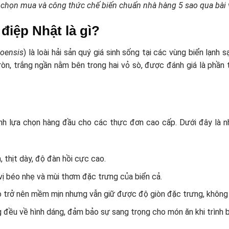
họn mua và công thức chế biến chuẩn nhà hàng 5 sao qua bài v
 điệp Nhật là gì?
soensis
) là loài hải sản quý giá sinh sống tại các vùng biển lạnh 
ròn, trắng ngần nằm bên trong hai vỏ sò, được đánh giá là phần 
hành lựa chọn hàng đầu cho các thực đơn cao cấp. Dưới đây là 
, thịt dày, độ đàn hồi cực cao.
 vị béo nhẹ và mùi thơm đặc trưng của biển cả.
ò trở nên mềm mịn nhưng vẫn giữ được độ giòn đặc trưng, không 
đều về hình dáng, đảm bảo sự sang trọng cho món ăn khi trình b