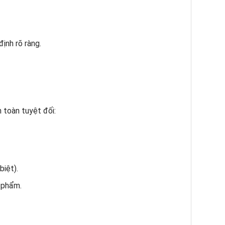
ịnh rõ ràng.
 toàn tuyệt đối:
iệt).
 phẩm.