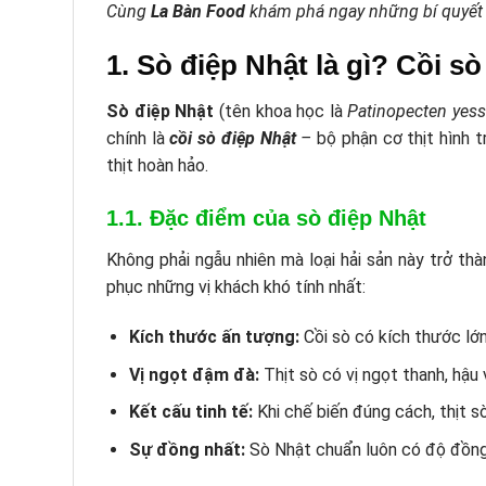
Cùng
La Bàn Food
khám phá ngay những bí quyết c
1. Sò điệp Nhật là gì? Cồi sò
Sò điệp Nhật
(tên khoa học là
Patinopecten yes
chính là
cồi sò điệp Nhật
–
bộ phận cơ thịt hình t
thịt hoàn hảo.
1.1. Đặc điểm của sò điệp Nhật
Không phải ngẫu nhiên mà loại hải sản này trở t
phục những vị khách khó tính nhất:
Kích thước ấn tượng:
Cồi sò có kích thước lớn
Vị ngọt đậm đà:
Thịt sò có vị ngọt thanh, hậu
Kết cấu tinh tế:
Khi chế biến đúng cách, thịt s
Sự đồng nhất:
Sò Nhật chuẩn luôn có độ đồng 