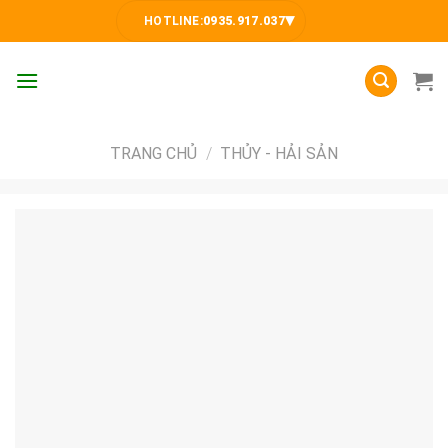
Skip
▾
HOTLINE:
0935.917.037
to
content
TRANG CHỦ
/
THỦY - HẢI SẢN