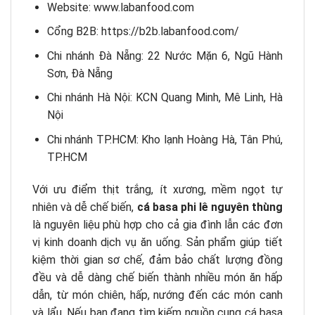
Website: www.labanfood.com
Cổng B2B: https://b2b.labanfood.com/
Chi nhánh Đà Nẵng: 22 Nước Mặn 6, Ngũ Hành
Sơn, Đà Nẵng
Chi nhánh Hà Nội: KCN Quang Minh, Mê Linh, Hà
Nội
Chi nhánh TP.HCM: Kho lạnh Hoàng Hà, Tân Phú,
TP.HCM
Với ưu điểm thịt trắng, ít xương, mềm ngọt tự
nhiên và dễ chế biến,
cá basa phi lê nguyên thùng
là nguyên liệu phù hợp cho cả gia đình lẫn các đơn
vị kinh doanh dịch vụ ăn uống. Sản phẩm giúp tiết
kiệm thời gian sơ chế, đảm bảo chất lượng đồng
đều và dễ dàng chế biến thành nhiều món ăn hấp
dẫn, từ món chiên, hấp, nướng đến các món canh
và lẩu. Nếu bạn đang tìm kiếm nguồn cung cá basa