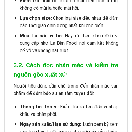
Kiểm tra mùi:
ốc tươi có mùi biển đặc trưng,
không có mùi lạ hoặc mùi hôi.
Lựa chọn size:
Chọn loại size đều nhau để đảm
bảo thời gian chín đồng nhất khi chế biến.
Mua tại nơi uy tín:
Hãy ưu tiên chọn đơn vị
cung cấp như La Bàn Food, nơi cam kết không
bể vỏ và không nát ruột.
3.2. Cách đọc nhãn mác và kiểm tra
nguồn gốc xuất xứ
Người tiêu dùng cần chú trọng đến nhãn mác sản
phẩm để đảm bảo sự an tâm tuyệt đối:
Thông tin đơn vị:
Kiểm tra rõ tên đơn vị nhập
khẩu và phân phối.
Ngày sản xuất/Hạn sử dụng:
Luôn xem kỹ tem
dán trên bao bì để nắm rõ độ mới của sản phẩm.