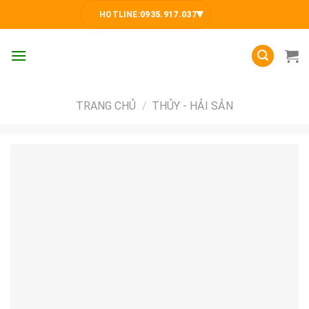
Skip
▾
HOTLINE:
0935.917.037
to
content
TRANG CHỦ
/
THỦY - HẢI SẢN