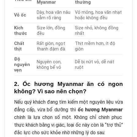
Myanmar
thường
Dày, hoa văn nâu
Vỏ mỏng, hoa văn nhạt
Vỏ ốc
sẫm rõ ràng
hoặc không đều
Kích
Size lớn, đồng
Size nhỏ, không đồng
thước
đều
nhất
Chất
Rất giòn, ngọt
Thịt mềm hơn, ít độ
thịt
thanh đậm đà
giòn
Độ
Nguyên con,
Dễ bị nứt vỏ, dễ nát
nguyên
không bể vỏ
ruột
vẹn
2. Ốc hương Myanmar ăn có ngon
không? Vì sao nên chọn?
Nếu quý khách đang tìm kiếm một nguyên liệu vừa
đẳng cấp, vừa bổ dưỡng thì
ốc hương Myanmar
chính là lựa chọn số một. Không chỉ chinh phục
thực khách bằng vị giác, loại ốc này còn là “trợ thủ”
đắc lực cho sức khỏe nhờ những lý do sau: