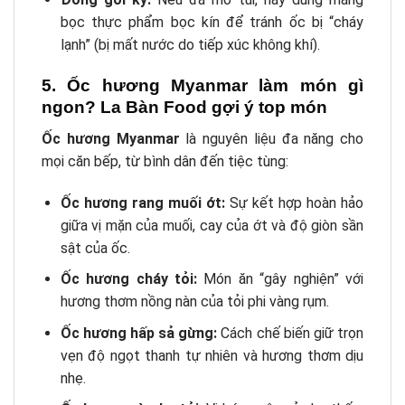
bọc thực phẩm bọc kín để tránh ốc bị “cháy
lạnh” (bị mất nước do tiếp xúc không khí).
5. Ốc hương Myanmar làm món gì
ngon? La Bàn Food gợi ý top món
Ốc hương Myanmar
là nguyên liệu đa năng cho
mọi căn bếp, từ bình dân đến tiệc tùng:
Ốc hương rang muối ớt:
Sự kết hợp hoàn hảo
giữa vị mặn của muối, cay của ớt và độ giòn sần
sật của ốc.
Ốc hương cháy tỏi:
Món ăn “gây nghiện” với
hương thơm nồng nàn của tỏi phi vàng rụm.
Ốc hương hấp sả gừng:
Cách chế biến giữ trọn
vẹn độ ngọt thanh tự nhiên và hương thơm dịu
nhẹ.