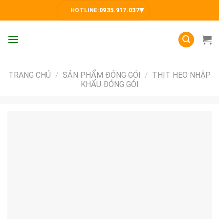
Skip
▾
HOTLINE:
0935.917.037
to
content
TRANG CHỦ
/
SẢN PHẨM ĐÓNG GÓI
/
THỊT HEO NHẬP
KHẨU ĐÓNG GÓI