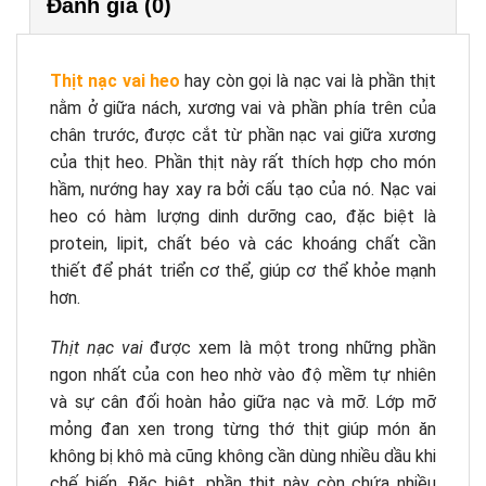
Đánh giá (0)
Thịt nạc vai heo
hay còn gọi là nạc vai là phần thịt
nằm ở giữa nách, xương vai và phần phía trên của
chân trước, được cắt từ phần nạc vai giữa xương
của thịt heo. Phần thịt này rất thích hợp cho món
hầm, nướng hay xay ra bởi cấu tạo của nó. Nạc vai
heo có hàm lượng dinh dưỡng cao, đặc biệt là
protein, lipit, chất béo và các khoáng chất cần
thiết để phát triển cơ thể, giúp cơ thể khỏe mạnh
hơn.
Thịt nạc vai
được xem là một trong những phần
ngon nhất của con heo nhờ vào độ mềm tự nhiên
và sự cân đối hoàn hảo giữa nạc và mỡ. Lớp mỡ
mỏng đan xen trong từng thớ thịt giúp món ăn
không bị khô mà cũng không cần dùng nhiều dầu khi
chế biến. Đặc biệt, phần thịt này còn chứa nhiều