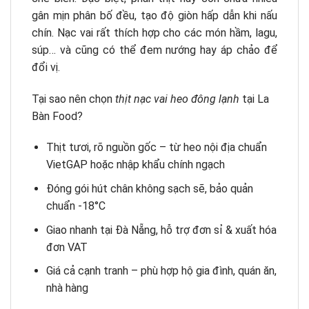
gân mịn phân bố đều, tạo độ giòn hấp dẫn khi nấu
chín. Nạc vai rất thích hợp cho các món hầm, lagu,
súp… và cũng có thể đem nướng hay áp chảo để
đổi vị.
Tại sao nên chọn
thịt nạc vai heo đông lạnh
tại La
Bàn Food?
Thịt tươi, rõ nguồn gốc – từ heo nội địa chuẩn
VietGAP hoặc nhập khẩu chính ngạch
Đóng gói hút chân không sạch sẽ, bảo quản
chuẩn -18°C
Giao nhanh tại Đà Nẵng, hỗ trợ đơn sỉ & xuất hóa
đơn VAT
Giá cả cạnh tranh – phù hợp hộ gia đình, quán ăn,
nhà hàng