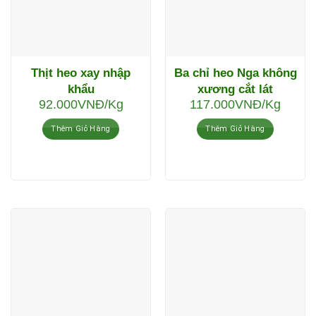
Thịt heo xay nhập
Ba chỉ heo Nga không
khẩu
xương cắt lát
92.000
VNĐ
/Kg
117.000
VNĐ
/Kg
Thêm Giỏ Hàng
Thêm Giỏ Hàng