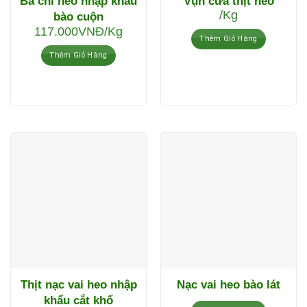
Ba chỉ heo nhập khẩu
Vụn cưa thịt heo
/Kg
bào cuộn
117.000
VNĐ
/Kg
Thêm Giỏ Hàng
Thêm Giỏ Hàng
Thịt nạc vai heo nhập
Nạc vai heo bào lát
khẩu cắt khổ