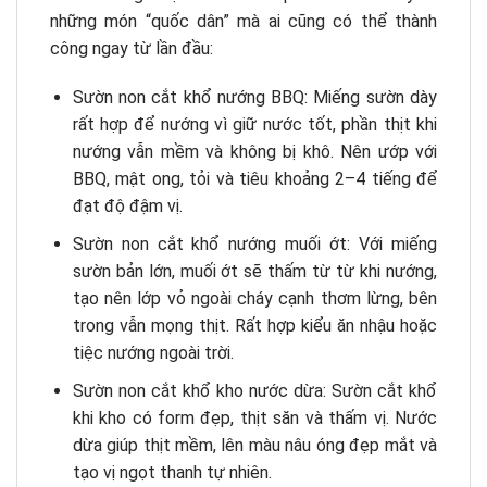
những món “quốc dân” mà ai cũng có thể thành
công ngay từ lần đầu:
Sườn non cắt khổ nướng BBQ: Miếng sườn dày
rất hợp để nướng vì giữ nước tốt, phần thịt khi
nướng vẫn mềm và không bị khô. Nên ướp với
BBQ, mật ong, tỏi và tiêu khoảng 2–4 tiếng để
đạt độ đậm vị.
Sườn non cắt khổ nướng muối ớt: Với miếng
sườn bản lớn, muối ớt sẽ thấm từ từ khi nướng,
tạo nên lớp vỏ ngoài cháy cạnh thơm lừng, bên
trong vẫn mọng thịt. Rất hợp kiểu ăn nhậu hoặc
tiệc nướng ngoài trời.
Sườn non cắt khổ kho nước dừa: Sườn cắt khổ
khi kho có form đẹp, thịt săn và thấm vị. Nước
dừa giúp thịt mềm, lên màu nâu óng đẹp mắt và
tạo vị ngọt thanh tự nhiên.