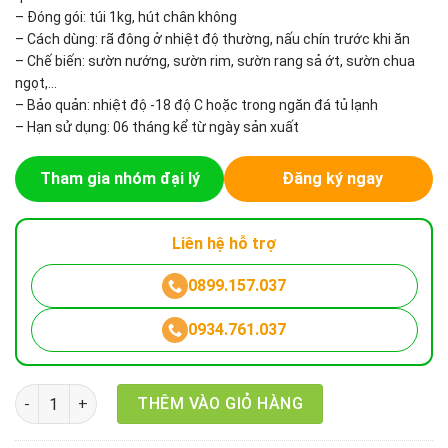
– Đóng gói: túi 1kg, hút chân không
– Cách dùng: rã đông ở nhiệt độ thường, nấu chín trước khi ăn
– Chế biến: sườn nướng, sườn rim, sườn rang sả ớt, sườn chua
ngọt,…
– Bảo quản: nhiệt độ -18 độ C hoặc trong ngăn đá tủ lạnh
– Hạn sử dụng: 06 tháng kể từ ngày sản xuất
Tham gia nhóm đại lý
Đăng ký ngay
Liên hệ hỗ trợ
0899.157.037
0934.761.037
Sườn non heo nhập khẩu cắt khổ số lượng
THÊM VÀO GIỎ HÀNG