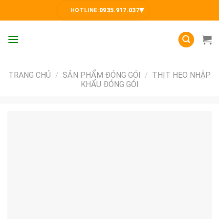
Skip
▾
HOTLINE:
0935.917.037
to
content
TRANG CHỦ
/
SẢN PHẨM ĐÓNG GÓI
/
THỊT HEO NHẬP
KHẨU ĐÓNG GÓI