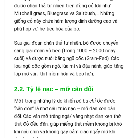
được chăn thả tự nhiên trên đồng cỏ lớn như
Mitchell grass, Bluegrass và Saltbush,… Những
giống cỏ này chứa hàm lượng dinh dưỡng cao và
phù hợp với hệ tiêu hóa của bò.
Sau giai đoạn chăn thả tự nhiên, bò được chuyển
sang giai đoạn vỗ béo (trong 1000 – 2000 ngày
cuối) và được nuôi bằng ngũ cốc (Grain-Fed). Các
loại ngũ cốc gồm ngô, lúa mì và đậu nành, giúp tăng
lớp mỡ vân, thịt mềm hơn và béo hơn.
2.2. Tỷ lệ nạc – mỡ cân đối
Một trong những lý do khiến
bò ba chỉ Úc
được
“săn đón” là nhờ cấu trúc nạc – mỡ đan xen cân
đối. Các vân mỡ trắng ngà/ vàng nhạt đan xen thớ
thịt đỏ đều đặn, giúp miếng thịt mềm không bị khô
khi nấu chín và không gây cảm giác ngấy mỡ khi