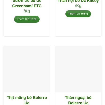
Sườn ức bò Úc
Thăn nội bò Úc Kilcoy
/Kg
Greenham/ ETC
/Kg
Thêm Giỏ Hàng
Thêm Giỏ Hàng
Thịt mông bò Bolerro
Thăn ngoại bò
Úc
Bolerro Úc