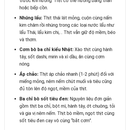
trước khi nướng. Thịt có thể nướng bằng than
hoặc bếp cồn.
Nhúng lẩu:
Thịt thái lát mỏng, cuộn cùng nấm
kim châm rồi nhúng trong các loại nước lẩu như
lẩu Thái, lẩu kim chi,… Thịt vẫn giữ độ mềm, béo
và thơm.
Cơm bò ba chỉ kiểu Nhật:
Xào thịt cùng hành
tây, sốt dashi, mirin và xì dầu, ăn cùng cơm
nóng.
Áp chảo:
Thịt áp chảo nhanh (1-2 phút) đối với
miếng mỏng, nêm nếm chút muối và tiêu cũng
đủ tôn lên độ ngọt, mềm của thịt.
Ba chỉ bò sốt tiêu đen:
Nguyên liệu đơn giản
gồm thịt ba chỉ, bột mì, hành tây, ớt chuông, tỏi
và gia vị nêm nếm. Thịt bò mềm, ngọt thịt cùng
sốt tiêu đen cay vô cùng “bắt cơm”.