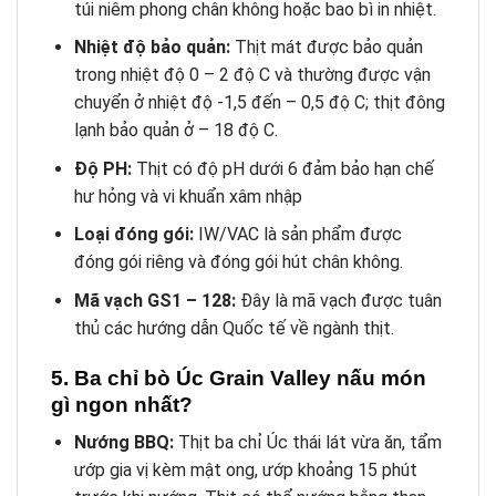
túi niêm phong chân không hoặc bao bì in nhiệt.
Nhiệt độ bảo quản:
Thịt mát được bảo quản
trong nhiệt độ 0 – 2 độ C và thường được vận
chuyển ở nhiệt độ -1,5 đến – 0,5 độ C; thịt đông
lạnh bảo quản ở – 18 độ C.
Độ PH:
Thịt có độ pH dưới 6 đảm bảo hạn chế
hư hỏng và vi khuẩn xâm nhập
Loại đóng gói:
IW/VAC là sản phẩm được
đóng gói riêng và đóng gói hút chân không.
Mã vạch GS1 – 128:
Đây là mã vạch được tuân
thủ các hướng dẫn Quốc tế về ngành thịt.
5. Ba chỉ bò Úc Grain Valley nấu món
gì ngon nhất?
Nướng BBQ:
Thịt ba chỉ Úc thái lát vừa ăn, tẩm
ướp gia vị kèm mật ong, ướp khoảng 15 phút