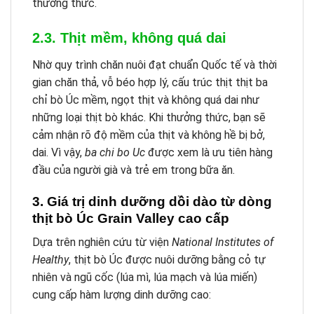
thưởng thức.
2.3. Thịt mềm, không quá dai
Nhờ quy trình chăn nuôi đạt chuẩn Quốc tế và thời
gian chăn thả, vỗ béo hợp lý, cấu trúc thịt thịt ba
chỉ bò Úc mềm, ngọt thịt và không quá dai như
những loại thịt bò khác. Khi thưởng thức, bạn sẽ
cảm nhận rõ độ mềm của thịt và không hề bị bở,
dai. Vì vậy,
ba chi bo Uc
được xem là ưu tiên hàng
đầu của người già và trẻ em trong bữa ăn.
3. Giá trị dinh dưỡng dồi dào từ dòng
thịt bò Úc Grain Valley cao cấp
Dựa trên nghiên cứu từ viện
National Institutes of
Healthy
, thịt bò Úc được nuôi dưỡng bằng cỏ tự
nhiên và ngũ cốc (
lúa mì, lúa mạch và lúa miến)
cung cấp hàm lượng dinh dưỡng cao: