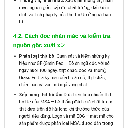
Thông tin, nhãn mác:
Xác định thông tin, nhãn
mác, nguồn gốc, cấp độ chất lượng, dấu kiểm
dịch và tính pháp lý của thịt bò Úc ở ngoài bao
bì.
4.2. Cách đọc nhãn mác và kiểm tra
nguồn gốc xuất xứ
Phân loại thịt bò:
Quan sát và kiểm những ký
hiệu như GF (Grain Fed – Bò ăn ngũ cốc với số
ngày nuôi 100 ngày, thịt chắc, béo và thơm);
Grass Fed là ký hiệu của bò ăn cỏ, thịt chắc,
nhiều nạc và vân mỡ ngả vàng nhạt.
Xếp hạng thịt bò Úc:
Dựa trên tiêu chuẩn thịt
bò Úc của MSA – hệ thống đánh giá chất lượng
thịt dựa trên độ hài lòng khi thưởng thức của
người tiêu dùng. Logo và mã EQG – mật mã cho
sản phẩm được phân loại MSA, được dán trong