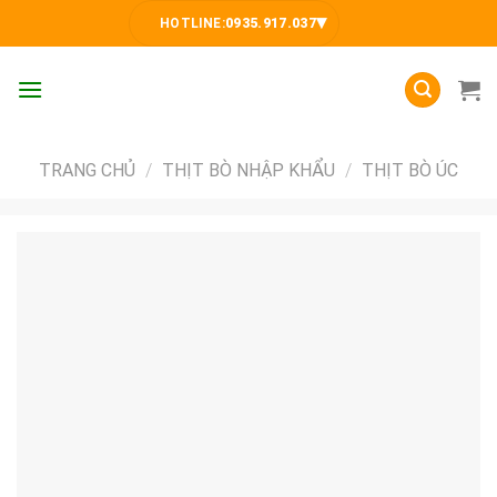
Skip
▾
HOTLINE:
0935.917.037
to
content
TRANG CHỦ
/
THỊT BÒ NHẬP KHẨU
/
THỊT BÒ ÚC