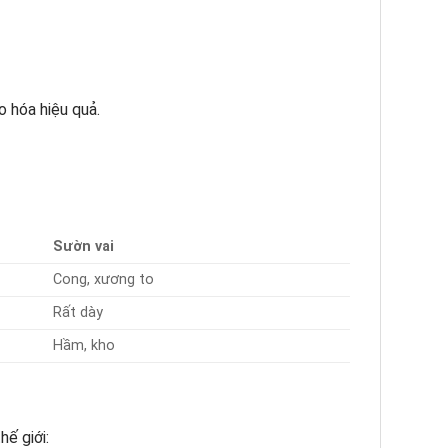
o hóa hiệu quả.
Sườn vai
Cong, xương to
Rất dày
Hầm, kho
ế giới: