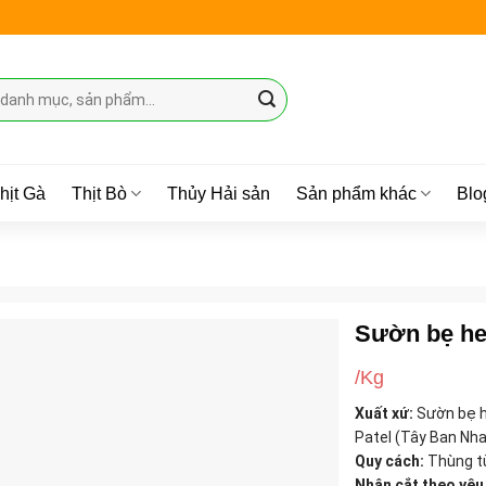
hịt Gà
Thịt Bò
Thủy Hải sản
Sản phẩm khác
Blo
Sườn bẹ h
/Kg
Xuất xứ:
Sườn bẹ he
Patel (Tây Ban Nha
Quy cách:
Thùng từ
Nhận cắt theo yêu