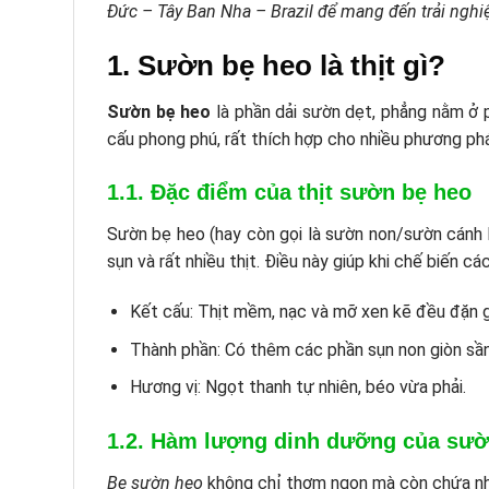
Đức – Tây Ban Nha – Brazil để mang đến trải ng
1. Sườn bẹ heo là thịt gì?
Sườn bẹ heo
là phần dải sườn dẹt, phẳng nằm ở p
cấu phong phú, rất thích hợp cho nhiều phương ph
1.1. Đặc điểm của thịt sườn bẹ heo
Sườn bẹ heo (hay còn gọi là sườn non/sườn cánh 
sụn và rất nhiều thịt. Điều này giúp khi chế biến 
Kết cấu: Thịt mềm, nạc và mỡ xen kẽ đều đặn gi
Thành phần: Có thêm các phần sụn non giòn sần
Hương vị: Ngọt thanh tự nhiên, béo vừa phải.
1.2. Hàm lượng dinh dưỡng của sườ
Bẹ sườn heo
không chỉ thơm ngon mà còn chứa nh