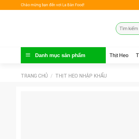
Skip
Chào mừng bạn đến vơi La Bàn Food!
to
content
Tìm
kiếm:
Danh mục sản phẩm
Thịt Heo
T
TRANG CHỦ
/
THỊT HEO NHẬP KHẨU