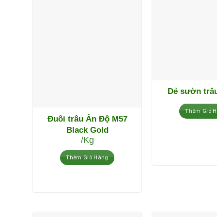
Dẻ sườn trâ
Thêm Giỏ 
Đuôi trâu Ấn Độ M57
Black Gold
/Kg
Thêm Giỏ Hàng