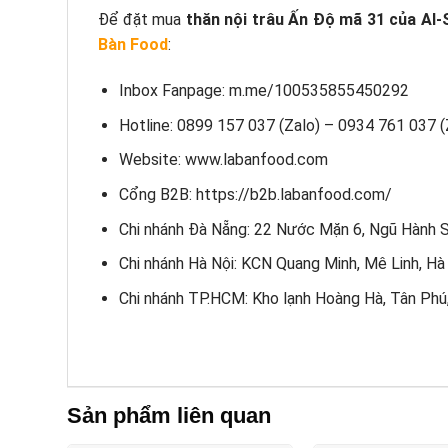
Để đặt mua
thăn nội trâu Ấn Độ mã 31 của Al-
Bàn Food
:
Inbox Fanpage: m.me/100535855450292
Hotline: 0899 157 037 (Zalo) – 0934 761 037 (
Website: www.labanfood.com
Cổng B2B: https://b2b.labanfood.com/
Chi nhánh Đà Nẵng: 22 Nước Mặn 6, Ngũ Hành 
Chi nhánh Hà Nội: KCN Quang Minh, Mê Linh, Hà
Chi nhánh TP.HCM: Kho lạnh Hoàng Hà, Tân Ph
Sản phẩm liên quan