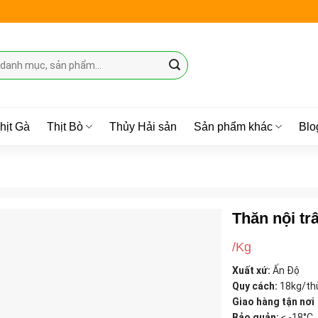
hịt Gà
Thịt Bò
Thủy Hải sản
Sản phẩm khác
Blo
Thăn nội tr
/Kg
Xuất xứ:
Ấn Độ
Quy cách:
18kg/th
Giao hàng tận nơi
Bảo quản:
≤ -18°C