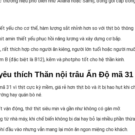
 thương hiệu phổ biến như Allana hoặc Sami), đóng gói cấp đông
t yếu cho cơ thể, hàm lượng sắt nhỉnh hơn so với thịt bò thông
xit amin thiết yếu phục hồi năng lượng và xây dựng cơ bắp.
 rất thích hợp cho người ăn kiêng, người lớn tuổi hoặc người mu
m B (đặc biệt là B12), kẽm và photpho tốt cho hệ thần kinh.
 yêu thích Thăn nội trâu Ấn Độ mã 31
ã 31 vì thịt cực kỳ mềm, giá rẻ hơn thịt bò và ít bị hao hụt khi ch
ướng hay quán bò né.
t vận động, thớ thịt siêu mịn và gần như không có gân mỡ.
từ nhà máy, khi chế biến không bị dai hay bỏ lại nhiều phần thừa
i phí đầu vào nhưng vẫn mang lại món ăn ngon miệng cho khách.