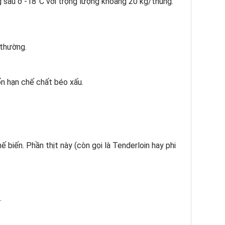
 sâu ở -18°C với trọng lượng khoảng 20 kg/thùng.
 thường.
ốn hạn chế chất béo xấu.
ế biến. Phần thịt này (còn gọi là Tenderloin hay phi
.