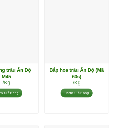
g trâu Ấn Độ
Bắp hoa trâu Ấn Độ (Mã
M45
60s)
/Kg
/Kg
m Giỏ Hàng
Thêm Giỏ Hàng