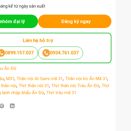
háng kể từ ngày sản xuất
nhóm đại lý
Đăng ký ngay
Liên hệ hỗ trợ
0899.157.037
0934.761.037
râu Ấn Độ
râu
,
M31
,
Thăn nội Al-Sami mã 31
,
Thăn nội bò Ấn Mã 31
,
t thăn nội
,
Thịt thăn nội 31
,
Thịt thăn nội Trâu Ấn Độ
,
Thịt
g lạnh nhập khẩu Ấn Độ
,
Thịt trâu mã 31