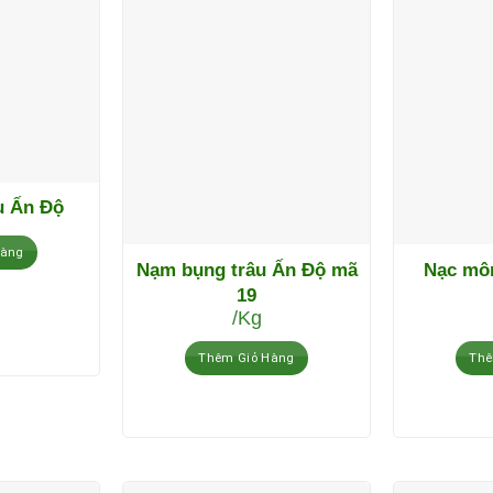
u Ấn Độ
Hàng
Nạm bụng trâu Ấn Độ mã
Nạc môn
19
/Kg
Thêm Giỏ Hàng
Thê