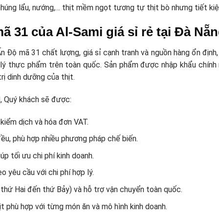
húng lẩu, nướng,… thịt mềm ngọt tương tự thịt bò nhưng tiết ki
ã 31 của Al-Sami giá sỉ rẻ tại Đà Nẵ
 Độ mã 31 chất lượng, giá sỉ cạnh tranh và nguồn hàng ổn định, 
 lý thực phẩm trên toàn quốc. Sản phẩm được nhập khẩu chính n
rị dinh dưỡng của thịt.
d, Quý khách sẽ được:
kiểm dịch và hóa đơn VAT.
đều, phù hợp nhiều phương pháp chế biến.
úp tối ưu chi phí kinh doanh.
 yêu cầu với chi phí hợp lý.
 thứ Hai đến thứ Bảy) và hỗ trợ vận chuyển toàn quốc.
hịt phù hợp với từng món ăn và mô hình kinh doanh.