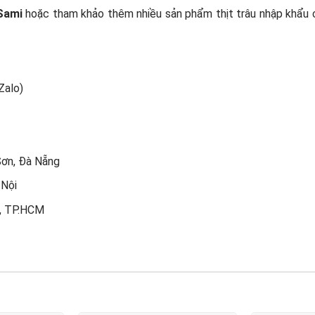
Sami
hoặc tham khảo thêm nhiều sản phẩm thịt trâu nhập khẩu c
Zalo)
Sơn, Đà Nẵng
 Nội
ú, TP.HCM