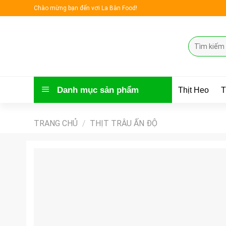
Skip
Chào mừng bạn đến vơi La Bàn Food!
to
content
Tìm
kiếm:
Danh mục sản phẩm
Thịt Heo
T
TRANG CHỦ
/
THỊT TRÂU ẤN ĐỘ