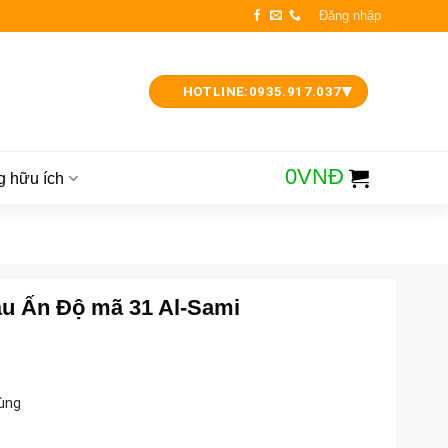
Đăng nhập
▾
HOTLINE:
0935.917.037
0
VNĐ
g hữu ích
âu Ấn Độ mã 31 Al-Sami
ùng