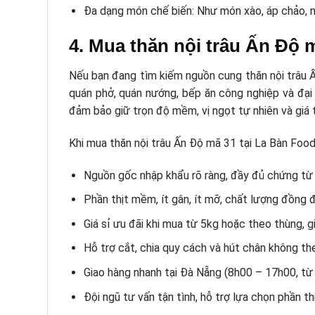
Đa dạng món chế biến: Như món xào, áp chảo, n
4. Mua thăn nội trâu Ấn Độ m
Nếu bạn đang tìm kiếm nguồn cung thăn nội trâu Ấn
quán phở, quán nướng, bếp ăn công nghiệp và đại
đảm bảo giữ trọn độ mềm, vị ngọt tự nhiên và giá t
Khi mua thăn nội trâu Ấn Độ mã 31 tại La Bàn Foo
Nguồn gốc nhập khẩu rõ ràng, đầy đủ chứng từ 
Phần thịt mềm, ít gân, ít mỡ, chất lượng đồng 
Giá sỉ ưu đãi khi mua từ 5kg hoặc theo thùng, gi
Hỗ trợ cắt, chia quy cách và hút chân không theo
Giao hàng nhanh tại Đà Nẵng (8h00 – 17h00, từ
Đội ngũ tư vấn tận tình, hỗ trợ lựa chọn phần t