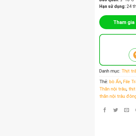
Hạn sử dụng:
24 t
Tham gia 
Danh mục:
Thịt t
Thẻ:
bò Ấn
,
File T
Thăn nội trâu
,
thị
thăn nội trâu đôn