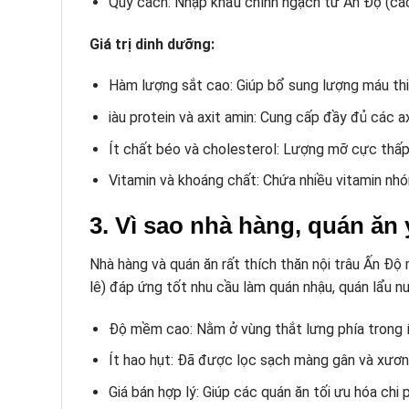
Quy cách: Nhập khẩu chính ngạch từ Ấn Độ (các
Giá trị dinh dưỡng:
Hàm lượng sắt cao: Giúp bổ sung lượng máu thiế
iàu protein và axit amin: Cung cấp đầy đủ các a
Ít chất béo và cholesterol: Lượng mỡ cực thấp,
Vitamin và khoáng chất: Chứa nhiều vitamin nhó
3. Vì sao nhà hàng, quán ăn
Nhà hàng và quán ăn rất thích thăn nội trâu Ấn Độ m
lê) đáp ứng tốt nhu cầu làm quán nhậu, quán lẩu n
Độ mềm cao: Nằm ở vùng thắt lưng phía trong í
Ít hao hụt: Đã được lọc sạch màng gân và xương 
Giá bán hợp lý: Giúp các quán ăn tối ưu hóa ch